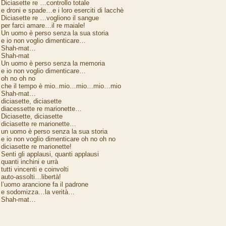
Diciasette re …controllo totale
e droni e spade…e i loro eserciti di lacchè
Diciasette re …vogliono il sangue
per farci amare…il re maiale!
Un uomo è perso senza la sua storia
e io non voglio dimenticare…
Shah-mat…
Shah-mat
Un uomo è perso senza la memoria
e io non voglio dimenticare…
oh no oh no
che il tempo è mio..mio…mio…mio…mio
Shah-mat…
diciasette, diciasette
diacessette re marionette…
Diciasette, diciasette
diciasette re marionette…
un uomo è perso senza la sua storia
e io non voglio dimenticare oh no oh no
diciasette re marionette!
Senti gli applausi, quanti applausi
quanti inchini e urrà
tutti vincenti e coinvolti
auto-assolti…libertà!
l’uomo arancione fa il padrone
e sodomizza…la verità…
Shah-mat…