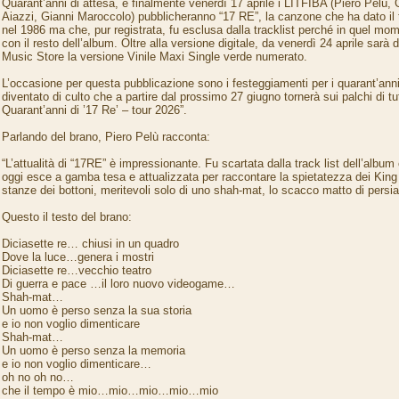
Quarant’anni di attesa, e finalmente venerdì 17 aprile i LITFIBA (Piero Pelù, 
Aiazzi, Gianni Maroccolo) pubblicheranno “17 RE”, la canzone che ha dato il t
nel 1986 ma che, pur registrata, fu esclusa dalla tracklist perché in quel mom
con il resto dell’album. Oltre alla versione digitale, da venerdì 24 aprile sarà 
Music Store la versione Vinile Maxi Single verde numerato.
L’occasione per questa pubblicazione sono i festeggiamenti per i quarant’anni
diventato di culto che a partire dal prossimo 27 giugno tornerà sui palchi di tut
Quarant’anni di ’17 Re’ – tour 2026”.
Parlando del brano, Piero Pelù racconta:
“L’attualità di “17RE” è impressionante. Fu scartata dalla track list dell’albu
oggi esce a gamba tesa e attualizzata per raccontare la spietatezza dei King 
stanze dei bottoni, meritevoli solo di uno shah-mat, lo scacco matto di persia
Questo il testo del brano:
Diciasette re… chiusi in un quadro
Dove la luce…genera i mostri
Diciasette re…vecchio teatro
Di guerra e pace …il loro nuovo videogame…
Shah-mat…
Un uomo è perso senza la sua storia
e io non voglio dimenticare
Shah-mat…
Un uomo è perso senza la memoria
e io non voglio dimenticare…
oh no oh no…
che il tempo è mio…mio…mio…mio…mio