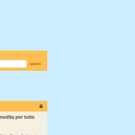
search
nedita per tutto