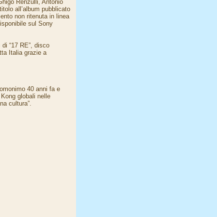
Ghigo Renzulli, Antonio
itolo all’album pubblicato
ento non ritenuta in linea
disponibile sul Sony
 di “17 RE”, disco
ta Italia grazie a
m omonimo 40 anni fa e
Kong globali nelle
na cultura”.