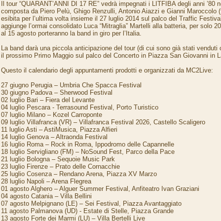
Il tour “QUARANT’ANNI DI 17 RE” vedrà impegnati i LITFIBA degli anni ’80 ne
composta da Piero Pelù, Ghigo Renzulli, Antonio Aiazzi e Gianni Maroccolo (
esibita per l’ultima volta insieme il 27 luglio 2014 sul palco del Traffic Festival
aggiunge l’ormai consolidato Luca “Mitraglia” Martelli alla batteria, per solo 
al 15 agosto porteranno la band in giro per l’Italia.
La band darà una piccola anticipazione del tour (di cui sono già stati venduti ol
il prossimo Primo Maggio sul palco del Concerto in Piazza San Giovanni in 
Questo il calendario degli appuntamenti prodotti e organizzati da MC2Live:
27 giugno Perugia – Umbria Che Spacca Festival
30 giugno Padova – Sherwood Festival
02 luglio Bari – Fiera del Levante
04 luglio Pescara - Terrasound Festival, Porto Turistico
07 luglio Milano – Kozel Carroponte
09 luglio Villafranca (VR) – Villafranca Festival 2026, Castello Scaligero
11 luglio Asti – AstiMusica, Piazza Alfieri
14 luglio Genova – Altraonda Festival
16 luglio Roma – Rock in Roma, Ippodromo delle Capannelle
18 luglio Servigliano (FM) – NoSound Fest, Parco della Pace
21 luglio Bologna – Sequoie Music Park
23 luglio Firenze – Prato delle Cornacchie
25 luglio Cosenza – Rendano Arena, Piazza XV Marzo
28 luglio Napoli – Arena Flegrea
01 agosto Alghero – Alguer Summer Festival, Anfiteatro Ivan Graziani
04 agosto Catania – Villa Bellini
07 agosto Melpignano (LE) – Sei Festival, Piazza Avantaggiato
11 agosto Palmanova (UD) - Estate di Stelle, Piazza Grande
13 agosto Forte dei Marmi (LU) – Villa Bertelli Live