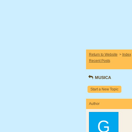
Return to Website
>
Index
Recent Posts
MUSICA
Start a New Topic
Author
G