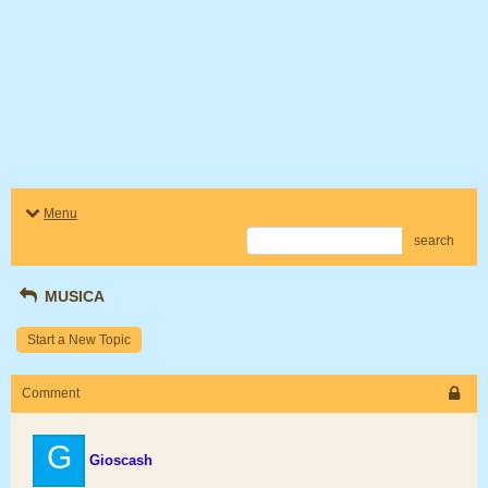
Menu
search
MUSICA
Start a New Topic
Comment
G
Gioscash