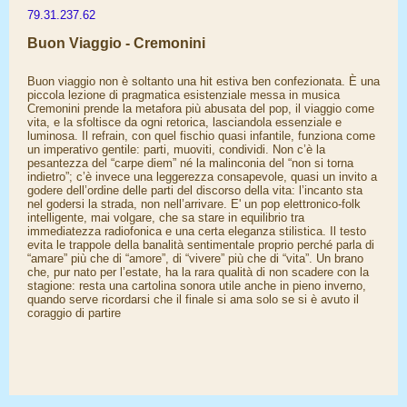
79.31.237.62
Buon Viaggio - Cremonini
Buon viaggio non è soltanto una hit estiva ben confezionata. È una
piccola lezione di pragmatica esistenziale messa in musica
Cremonini prende la metafora più abusata del pop, il viaggio come
vita, e la sfoltisce da ogni retorica, lasciandola essenziale e
luminosa. Il refrain, con quel fischio quasi infantile, funziona come
un imperativo gentile: parti, muoviti, condividi. Non c’è la
pesantezza del “carpe diem” né la malinconia del “non si torna
indietro”; c’è invece una leggerezza consapevole, quasi un invito a
godere dell’ordine delle parti del discorso della vita: l’incanto sta
nel godersi la strada, non nell’arrivare. E' un pop elettronico-folk
intelligente, mai volgare, che sa stare in equilibrio tra
immediatezza radiofonica e una certa eleganza stilistica. Il testo
evita le trappole della banalità sentimentale proprio perché parla di
“amare” più che di “amore”, di “vivere” più che di “vita”. Un brano
che, pur nato per l’estate, ha la rara qualità di non scadere con la
stagione: resta una cartolina sonora utile anche in pieno inverno,
quando serve ricordarsi che il finale si ama solo se si è avuto il
coraggio di partire