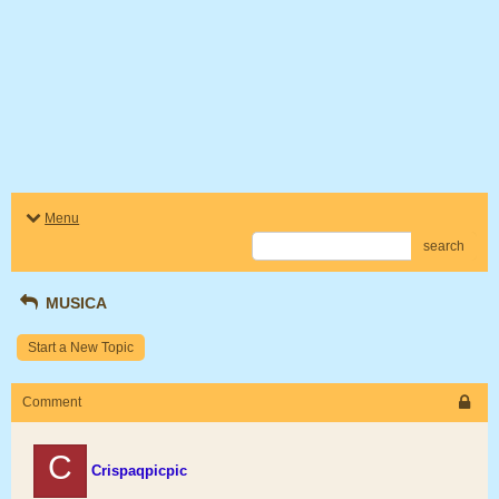
Menu
search
MUSICA
Start a New Topic
Comment
C
Crispaqpicpic