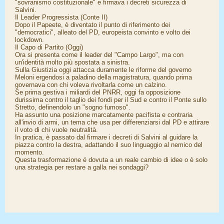
"sovranismo costituzionale" e firmava i decreti sicurezza di
Salvini.
​Il Leader Progressista (Conte II)
Dopo il Papeete, è diventato il punto di riferimento dei
"democratici", alleato del PD, europeista convinto e volto dei
lockdown.
​Il Capo di Partito (Oggi)
Ora si presenta come il leader del "Campo Largo", ma con
un'identità molto più spostata a sinistra.
​Sulla Giustizia oggi attacca duramente le riforme del governo
Meloni ergendosi a paladino della magistratura, quando prima
governava con chi voleva rivoltarla come un calzino.
​Se prima gestiva i miliardi del PNRR, oggi fa opposizione
durissima contro il taglio dei fondi per il Sud e contro il Ponte sullo
Stretto, definendolo un "sogno fumoso".
Ha assunto una posizione marcatamente pacifista e contraria
all'invio di armi, un tema che usa per differenziarsi dal PD e attirare
il voto di chi vuole neutralità.
​In pratica, è passato dal firmare i decreti di Salvini al guidare la
piazza contro la destra, adattando il suo linguaggio al nemico del
momento.
​Questa trasformazione é dovuta a un reale cambio di idee o è solo
una strategia per restare a galla nei sondaggi?