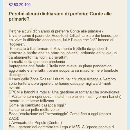
82.53.29.199
Perché alcuni dichiarano di preferire Conte alle
primarie?
Perché alcuni dichiarano di preferire Conte alle primarie?
È visto come il padre del Reddito di Cittadinanza e dei bonus; per
chi vive in difficoltà economica, lui è l'unico che "dà" invece di
"togliere".
​ È riuscito a trasformare il Movimento 5 Stelle da gruppo di
protesta a partito che sa stare nei palazzi, attirando chi vuole un
cambiamento ma "con la cravatta".
​La realtà della gestione pandemia
​Impreparazione fatale. L'Italia non aveva un piano pandemico
aggiornato e si è fatta trovare scoperta su mascherine e bombole
d'ossigeno.
​Il caos delle Zone Rosse: I ritardi nel chiudere Alzano e Nembro
sono ferite ancora aperte che hanno causato migliaia di morti
evitabili.
​DPCM e banchi a rotelle: Una gestione autoritaria che scavalcava
il Parlamento e spendeva miliardi in soluzioni inutili (come i banchi)
mentre le imprese fallivano.
​Come ha cambiato casacca oggi?
​Ha cambiato pelle molte volte.
Ecco l'evoluzione del "personaggio" Conte fino a oggi (marzo
2026):
​L'Avvocato del Popolo (Conte I)
Era il garante del contratto tra Lega e M5S. All'epoca parlava di