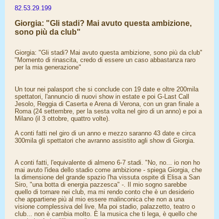
82.53.29.199
Giorgia: "Gli stadi? Mai avuto questa ambizione,
sono più da club"
Giorgia: "Gli stadi? Mai avuto questa ambizione, sono più da club"
"Momento di rinascita, credo di essere un caso abbastanza raro
per la mia generazione"
Un tour nei palasport che si conclude con 19 date e oltre 200mila
spettatori, l'annuncio di nuovi show in estate e poi G-Last Call
Jesolo, Reggia di Caserta e Arena di Verona, con un gran finale a
Roma (24 settembre, per la sesta volta nel giro di un anno) e poi a
Milano (il 3 ottobre, quattro volte).
A conti fatti nel giro di un anno e mezzo saranno 43 date e circa
300mila gli spettatori che avranno assistito agli show di Giorgia.
A conti fatti, l'equivalente di almeno 6-7 stadi. "No, no... io non ho
mai avuto l'idea dello stadio come ambizione - spiega Giorgia, che
la dimensione del grande spazio l'ha vissuta ospite di Elisa a San
Siro, "una botta di energia pazzesca" -. Il mio sogno sarebbe
quello di tornare nei club, ma mi rendo conto che è un desiderio
che appartiene più al mio essere malinconica che non a una
visione complessiva del live. Ma poi stadio, palazzetto, teatro o
club... non è cambia molto. È la musica che ti lega, è quello che