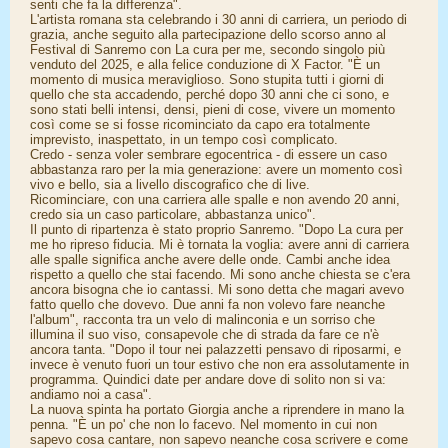
senti che fa la differenza".
L'artista romana sta celebrando i 30 anni di carriera, un periodo di
grazia, anche seguito alla partecipazione dello scorso anno al
Festival di Sanremo con La cura per me, secondo singolo più
venduto del 2025, e alla felice conduzione di X Factor. "È un
momento di musica meraviglioso. Sono stupita tutti i giorni di
quello che sta accadendo, perché dopo 30 anni che ci sono, e
sono stati belli intensi, densi, pieni di cose, vivere un momento
così come se si fosse ricominciato da capo era totalmente
imprevisto, inaspettato, in un tempo così complicato.
Credo - senza voler sembrare egocentrica - di essere un caso
abbastanza raro per la mia generazione: avere un momento così
vivo e bello, sia a livello discografico che di live.
Ricominciare, con una carriera alle spalle e non avendo 20 anni,
credo sia un caso particolare, abbastanza unico".
Il punto di ripartenza è stato proprio Sanremo. "Dopo La cura per
me ho ripreso fiducia. Mi è tornata la voglia: avere anni di carriera
alle spalle significa anche avere delle onde. Cambi anche idea
rispetto a quello che stai facendo. Mi sono anche chiesta se c'era
ancora bisogna che io cantassi. Mi sono detta che magari avevo
fatto quello che dovevo. Due anni fa non volevo fare neanche
l'album", racconta tra un velo di malinconia e un sorriso che
illumina il suo viso, consapevole che di strada da fare ce n'è
ancora tanta. "Dopo il tour nei palazzetti pensavo di riposarmi, e
invece è venuto fuori un tour estivo che non era assolutamente in
programma. Quindici date per andare dove di solito non si va:
andiamo noi a casa".
La nuova spinta ha portato Giorgia anche a riprendere in mano la
penna. "È un po' che non lo facevo. Nel momento in cui non
sapevo cosa cantare, non sapevo neanche cosa scrivere e come