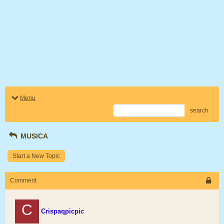
Menu
search
MUSICA
Start a New Topic
Comment
C
Crispaqpicpic