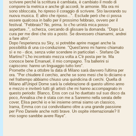
scrivere perché la scrittura è cambiata, è cambiato il modo di
comporre la metrica e anche gli accordi, le armonie. Ma ora mi
sono sbloccata, ho ripreso il coraggio di scrivere. Sto lavorando su
nuova musica. E altro che riposo...". Esclude però che ci possa
essere qualcosa in ballo per il prossimo febbraio, ovvero per il
festival. "Febbraio? No, prima. Io c'ho un'età mica posso
aspettare..", scherza, cercando di glissare la domanda. "Dopo La
cura per me direi che sto a posto. Se dovessero chiamarmi, andrei
a fare altro".
Dopo l'esperienza su Sky, si potrebbe aprire magari anche la
possibilità di una co-conduzione. "Quest'anno mi hanno chiamato
sì e no - dice, senza voler scendere in particolari -. Stefano De
Martino? L'ho incontrato mezza volta a C'è posta per te. Ma
conosce bene Emanuel, il mio compagno. Tra ballerini si
capiscono: hanno un linguaggio tutto loro".
Promette che a ottobre la data di Milano sarà davvero l'ultima per
ora. "Per chiudere il cerchio, anche se sono mesi che lo diciamo e
nel frattempo abbiamo chiuso una quindicina di cerchi. Quella di
Milano all'Unipol Dome sarà la celebrazione di questo ultimo anno
e mezzo e inviterò tutti gli artisti che mi hanno accompagnato in
questo periodo: Blanco, Eros con cui ho duettato sul suo disco da
poco, Annalisa che è stata con me a Sanremo nella serata delle
cover, Elisa perché io e lei insieme ormai siamo un classico,
Irama, Emma con cui condividiamo oltre a una grande passione
per Pino Daniele anche notti brave. Un ospite internazionale? Il
mio sogno sarebbe avere Raye".