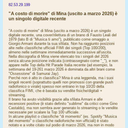
82.53.29.199
"A costo di morire" di Mina (uscito a marzo 2026) è
un singolo digitale recente
"A costo di morire" di Mina (uscito a marzo 2026) è un singolo
digitale recente, una cover/rilettura di un brano di Fausto Leali del
1979 (lato B di "Musica ti amo"), pubblicato come omaggio a
Giorgio Armani durante la sua sfilata. Non ha raggiunto posizioni
alte nelle classifiche ufficiali FIMI dei singoli (Top 100/200),
almeno nelle settimane immediatamente successive all'uscita.
Nella discografia di Mina viene elencato tra i singoli del 2026
senza alcuna posizione indicata (contrassegnato come "_"), e non
appare nelle Top della Hit Parade Italia recente (ad esempio, la
settimana del 19-261 marzo 2026 è dominata da altri brani come
"Ossessione" di Samurai Jay).
Perché non è alto in classifica? Mina è una leggenda, ma i suoi
singoli recenti (soprattutto quelli non promossi con grande push
radiofonico o virale) spesso non entrano in top 10/20 della
classifica FIMI, che è basata su vendite fisiche/digitali +
streaming.
Il brano ha avuto visibilità grazie alla sfilata Armani e alle
recensioni positive (è stato definito "sublime" da critici come Gino
Castaldo), ma non sembra aver generato lo streaming o le vendite
necessarie per scalare la Top 100 ufficiale.
In alcune playlist o classifiche "di momento" (es. Spotify "Musica
del momento" o classifiche radiofoniche non ufficiali) è stato
notato e a volte citato sul podio di marzo 2026, ma non in modo