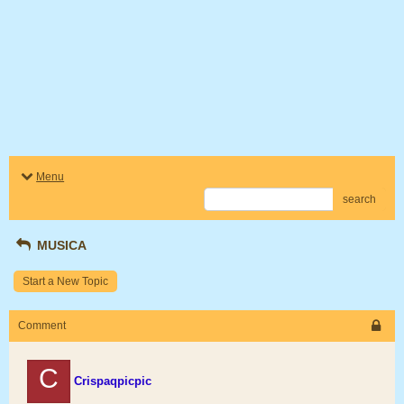
Menu
search
MUSICA
Start a New Topic
Comment
C
Crispaqpicpic