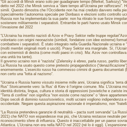
“Gli accordi di Minsk erano solo per guadagnare tempo (Merkel, Sarkozy) ”Ver
detto nel 2022 che Minsk serviva a “dare tempo all’Ucraina per rafforzarsi”. 
simili. Questo dimostra che l’Occidente non ha mai creduto davvero nella p
(specialmente l’autonomia speciale per Donbass e elezioni sotto controllo uc
Russia non ha implementato la sua parte: non ha ritirato le sue forze irregolar
sostenere militarmente i separatisti. Entrambe le parti hanno usato Minsk com
l’invasione del 2022
“L’Ucraina ha inserito nazisti di Azov e Pravy Sektor nelle truppe regolari”Azo
volontario con origini neonaziste (simboli, fondatore con idee estreme) forma
combattere i separatisti. È stato integrato nella Guardia Nazionale ucraina e
(molti membri originali morti o usciti). Pravy Sektor era marginale. Sì, l’Ucr
con estremisti di destra (come molti paesi in crisi). Ma: Azov non controllava 
una unità tra tante).
Il governo ucraino non è “nazista” (Zelensky è ebreo, parla russo, partito liber
La Russia ha usato questo come pretesto propagandistico (“denazificazione”
enormemente. L’esercito russo ha commesso crimini di guerra documentati (B
non certo una “lotta al nazismo”.
“Ucraina e Russia hanno vissuto insieme mille anni, Ucraina significa ‘terra di
Rus” Storicamente vero: la Rus’ di Kiev è l’origine comune. Ma: L’Ucraina m
identità distinta, lingua, cultura e storia di oppressioni (sovietiche e zariste in
“Terra di confine” non significa “non esiste come nazione” o “deve appartenere
Dopo secoli di dominio russo/sovietico, molti ucraini vogliono indipendenza 
occidentale. Negare questa aspirazione nazionale è imperialismo, non “fratell
“La Russia pretendeva garanzie di neutralità – pacta sunt servanda” La Russ
2021) che NATO non espandesse mai più, che Ucraina restasse neutrale per
riconoscimento sfere di influenza. Questo è inaccettabile per un paese sovra
Atlantica. L’Ucraina non era nella NATO nel 2022 (né lo è oggi). L’espansion