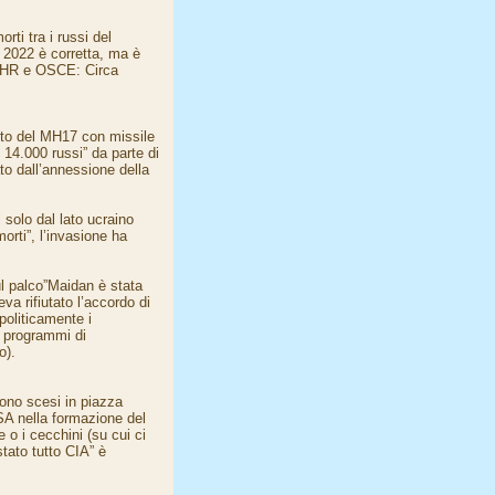
ti tra i russi del
o 2022 è corretta, ma è
OHCHR e OSCE: Circa
ento del MH17 con missile
 14.000 russi” da parte di
to dall’annessione della
 solo dal lato ucraino
morti”, l’invasione ha
ul palco”Maidan è stata
va rifiutato l’accordo di
oliticamente i
r programmi di
o).
sono scesi in piazza
SA nella formazione del
o i cecchini (su cui ci
stato tutto CIA” è