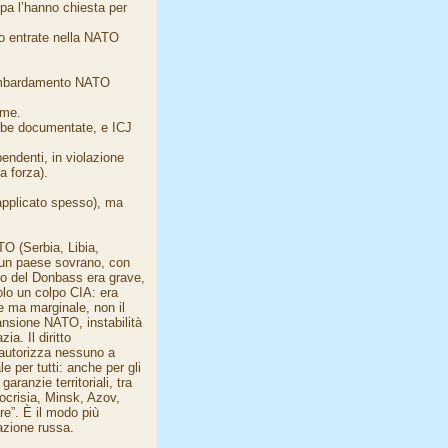
opa l’hanno chiesta per
no entrate nella NATO
Bombardamento NATO
ime.
rbe documentate, e ICJ
endenti, in violazione
a forza).
 applicato spesso), ma
TO (Serbia, Libia,
 un paese sovrano, con
itto del Donbass era grave,
olo un colpo CIA: era
e ma marginale, non il
ansione NATO, instabilità
a. Il diritto
n autorizza nessuno a
e per tutti: anche per gli
ranzie territoriali, tra
pocrisia, Minsk, Azov,
e”. È il modo più
azione russa.