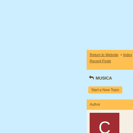
Return to Website
>
Index
Recent Posts
MUSICA
Start a New Topic
Author
C