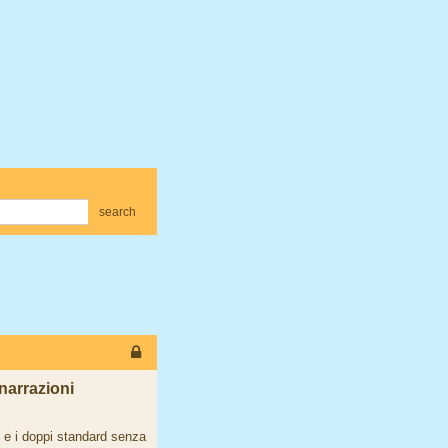
search
narrazioni
e e i doppi standard senza