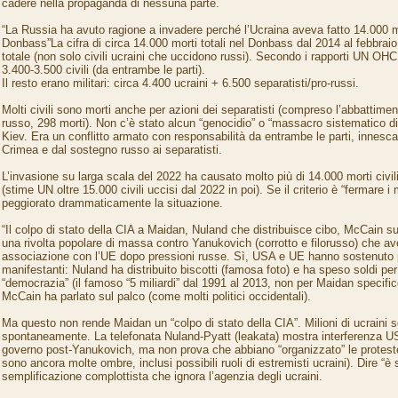
cadere nella propaganda di nessuna parte.
“La Russia ha avuto ragione a invadere perché l’Ucraina aveva fatto 14.000 mor
Donbass”La cifra di circa 14.000 morti totali nel Donbass dal 2014 al febbrai
totale (non solo civili ucraini che uccidono russi). Secondo i rapporti UN 
3.400-3.500 civili (da entrambe le parti).
Il resto erano militari: circa 4.400 ucraini + 6.500 separatisti/pro-russi.
Molti civili sono morti anche per azioni dei separatisti (compreso l’abbattim
russo, 298 morti). Non c’è stato alcun “genocidio” o “massacro sistematico di
Kiev. Era un conflitto armato con responsabilità da entrambe le parti, innesca
Crimea e dal sostegno russo ai separatisti.
L’invasione su larga scala del 2022 ha causato molto più di 14.000 morti civili
(stime UN oltre 15.000 civili uccisi dal 2022 in poi). Se il criterio è “fermare i 
peggiorato drammaticamente la situazione.
“Il colpo di stato della CIA a Maidan, Nuland che distribuisce cibo, McCain s
una rivolta popolare di massa contro Yanukovich (corrotto e filorusso) che ave
associazione con l’UE dopo pressioni russe. Sì, USA e UE hanno sostenuto p
manifestanti: Nuland ha distribuito biscotti (famosa foto) e ha speso soldi pe
“democrazia” (il famoso “5 miliardi” dal 1991 al 2013, non per Maidan specific
McCain ha parlato sul palco (come molti politici occidentali).
Ma questo non rende Maidan un “colpo di stato della CIA”. Milioni di ucraini 
spontaneamente. La telefonata Nuland-Pyatt (leakata) mostra interferenza U
governo post-Yanukovich, ma non prova che abbiano “organizzato” le proteste 
sono ancora molte ombre, inclusi possibili ruoli di estremisti ucraini). Dire “è 
semplificazione complottista che ignora l’agenzia degli ucraini.