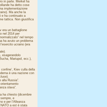
o in parte. Merkel ha
Hollande ha detto cose
iena implementazione
raino). Ma anche la
i e ha continuato a
e tattica. Non giustifica
v era un battaglione
to nel 2014 per
 “normalizzato” nel tempo
aina ha avuto un problema
l’esercito ucraino (era
ale).
), esagerandolo
ucha, Mariupol, ecc.),
 confine’, Kiev culla della
oderna è una nazione con
cluse).
 alla Russia”.
e orientamento
anza slava”.
ia ha chiesto (dicembre
 sempre, e
no e per l’Alleanza
e NATO a est è stata