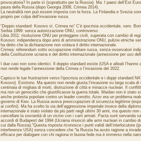
provocatoria? In parte sì (soprattutto per la Russia). Ma: I paesi dell’Est Eur
paura della Russia (dopo Georgia 2008, Crimea 2014).
La neutralità non può essere imposta con la forza. La Finlandia e Svezia so
proprio per colpa dell’invasione russa.
“Doppio standard: Kosovo sì, Crimea no” C’è ipocrisia occidentale, vero. 
Serbia 1999: senza autorizzazione ONU, controverso.
Libia 2011: risoluzione ONU per proteggere civili, superata con cambio di reg
Kosovo: indipendenza dopo anni di amministrazione ONU, pulizie etniche se
ha detto che la dichiarazione non violava il diritto internazionale.
Crimea: referendum sotto occupazione militare russa, senza osservatori indip
della Costituzione ucraina e del diritto internazionale (annessione per uso dell
I due casi non sono identici. Il doppio standard esiste (USA e alleati l’hanno
non rende legale l’annessione della Crimea o l’invasione del 2022.
Capisco le tue frustrazioni verso l’ipocrisia occidentale e i doppi standard NA
Kosovo). Esistono. Ma questo non rende giusta l’invasione su larga scala di
centinaia di migliaia di morti, distruzione di città e minacce nucleari. Il confl
ma non un genocidio che giustificasse la guerra totale. Maidan non è stato s
anche protesta popolare contro un leader corrotto. Azov era un problema real
governo di Kiev. La Russia aveva preoccupazioni di sicurezza legittime (esp
ai confini). Ma ha scelto la via dell’aggressione imperiale invece della diplomazi
internazionale è stato violato da più parti negli ultimi 30 anni, ma questo no
cancellare la sovranità di un vicino con i carri armati. Pacta sunt servanda val
accordi di Budapest del 1994 (Ucraina rinunciò alle armi nucleari in cambio di ga
cui dalla Russia).”Questa risposta riconosce i punti validi dell’interlocutore (i
interferenze USA) senza concedere che “la Russia ha avuto ragione a invader
efficace per dialogare con chi ragiona in buona fede ma è immerso nella narr