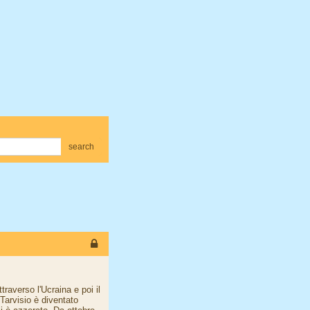
search
raverso l'Ucraina e poi il
 Tarvisio è diventato