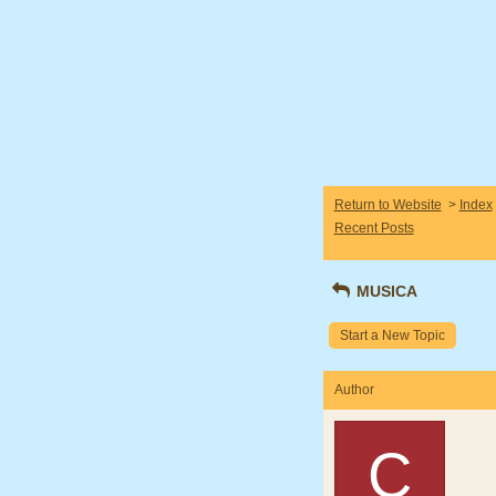
Return to Website
>
Index
Recent Posts
MUSICA
Start a New Topic
Author
C