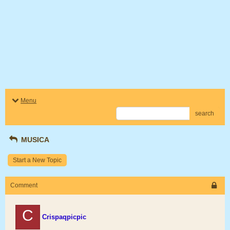
Menu
search
MUSICA
Start a New Topic
Comment
C
Crispaqpicpic