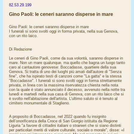
82.53.29.199
Gino Paoli: le ceneri saranno disperse in mare
Gino Paoli: le ceneri saranno disperse in mare
I funerali si sono svolti oggi in forma privata, nella sua Genova,
con un rito laico.
Di Redazione
Le ceneri di Gino Paoli, come da sua volontà, saranno disperse in
mare. Non un mare qualunque, ma quello che bagna un luogo tanto
caro al cantautore genovese: Boccadasse, quartiere della sua
Genova. Si tratta di uno dei luoghi più amati dall'autore di "Senza
fine", che ha ispirato testi di canzoni come "La gatta" e la stessa
"Boccadasse". I funerali si sono svolti oggi in forma strettamente
privata, in linea con la massima riservatezza chiesta nella nota
con la quale è stato annunciato il decesso, avvenuto nella notte tra
lunedì e martedì nella sua casa di Genova, con un rito laico che si
è svolto nell'abitazione dell'artista. L'ultimo saluto si è tenuto al
cimitero monumentale di Staglieno.
A proposito di Boccadasse, nel 2022 quando fu insignito
dell’onorificenza della Croce di San Giorgio istituita da Regione
Liguria "a favore di cittadini italiani o stranieri che si siano distinti
per particolari meriti di valore culturale, sociale o morale", disse: «I