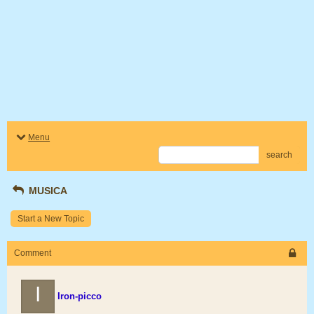
Menu
search
MUSICA
Start a New Topic
Comment
I
Iron-picco