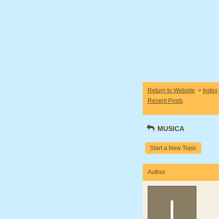
Return to Website
>
Index
Recent Posts
MUSICA
Start a New Topic
Author
I