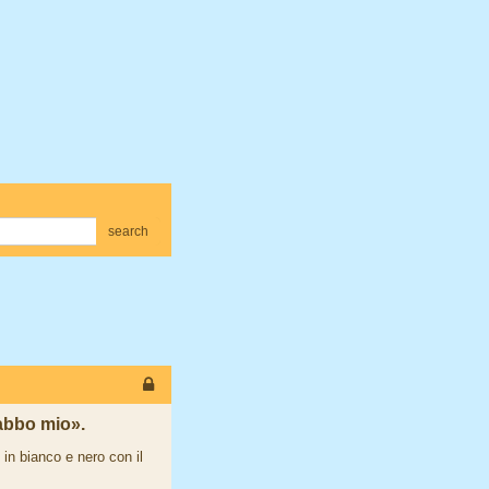
search
Babbo mio».
 in bianco e nero con il