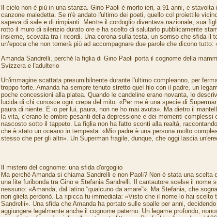
Il cielo non è più in una stanza. Gino Paoli è morto ieri, a 91 anni, e stavolta
canzone maledetta. Se n'è andato l'ultimo dei poeti, quello col proiettile vicin
sapeva di sale e di rimpianti. Mentre il cordoglio diventava nazionale, sua fi
rotto il muro di silenzio durato ore e ha scelto di salutarlo pubblicamente sta
insieme, scovata tra i ricordi. Una corona sulla testa, un sorriso che sfida il 
un’epoca che non tornerà più ad accompagnare due parole che dicono tutto:
Amanda Sandrelli, perché la figlia di Gino Paoli porta il cognome della mamma
Svizzera e l'adulterio
Un'immagine scattata presumibilnente durante l'ultimo compleanno, per ferma
troppo forte. Amanda ha sempre tenuto stretto quel filo con il padre, un legam
poche concessioni alla platea. Quando le candeline erano novanta, lo descri
lucida di chi conosce ogni crepa del mito: «Per me è una specie di Superm
paura di niente. E io per lui, paura, non ne ho mai avuta». Ma dietro il mantell
la vita, c'erano le ombre pesanti della depressione e dei momenti complessi
nascosto sotto il tappeto. La figlia non ha fatto sconti alla realtà, raccontando
che è stato un oceano in tempesta: «Mio padre è una persona molto comples
stesso che per gli altri». Un Superman fragile, dunque, che oggi lascia un'ere
Il mistero del cognome: una sfida d'orgoglio
Ma perché Amanda si chiama Sandrelli e non Paoli? Non è stata una scelta dist
una lite furibonda tra Gino e Stefania Sandrelli. Il cantautore scelse il nome
nessuno: «Amanda, dal latino “qualcuno da amare”». Ma Stefania, che sogna
non gliela perdonò. La ripicca fu immediata: «Visto che il nome lo hai scelto t
Sandrelli». Una sfida che Amanda ha portato sulle spalle per anni, decidendo 
aggiungere legalmente anche il cognome paterno. Un legame profondo, nonost