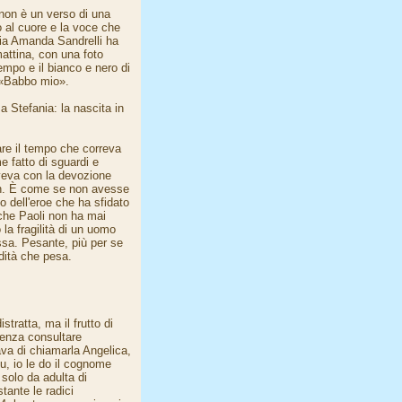
 non è un verso di una
o al cuore e la voce che
glia Amanda Sandrelli ha
mattina, con una foto
tempo e il bianco e nero di
 «Babbo mio».
 Stefania: la nascita in
re il tempo che correva
e fatto di sguardi e
veva con la devozione
an. È come se non avesse
o dell'eroe che ha sfidato
 che Paoli non ha mai
 la fragilità di un uomo
sa. Pesante, più per se
dità che pesa.
ratta, ma il frutto di
 senza consultare
va di chiamarla Angelica,
u, io le do il cognome
solo da adulta di
ante le radici