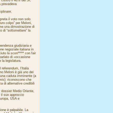
i contro il 46% del SÌ,
ta prevedeva
iplinare.
reta il voto non solo
uro colpo” per Meloni,
me una dimostrazione di
o di “sottomettere” la
pendenza giudiziaria e
one negoziale italiana in
uto la scon***** con fair
 parlato di «occasione
 la legislatura.
 referendum, l’Italia
rno Meloni è già uno dei
i una caduta imminente (a
imis): riconoscono che
a di alternative credibili
ei dossier Medio Oriente,
 il suo approccio
 Europa, USA e
ione è palpabile. La