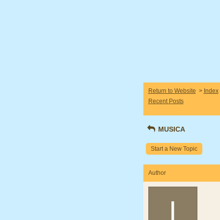
Return to Website
>
Index
Recent Posts
MUSICA
Start a New Topic
Author
I