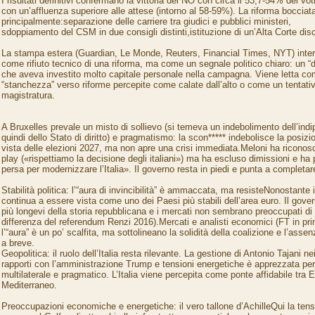
I risultati definitivi confermano la vittoria del NO con circa il 53,7-54% dei vot
con un’affluenza superiore alle attese (intorno al 58-59%). La riforma boccia
principalmente:separazione delle carriere tra giudici e pubblici ministeri,
sdoppiamento del CSM in due consigli distinti,istituzione di un’Alta Corte disc
La stampa estera (Guardian, Le Monde, Reuters, Financial Times, NYT) interp
come rifiuto tecnico di una riforma, ma come un segnale politico chiaro: un “d
che aveva investito molto capitale personale nella campagna. Viene letta co
“stanchezza” verso riforme percepite come calate dall’alto o come un tentativ
magistratura.
A Bruxelles prevale un misto di sollievo (si temeva un indebolimento dell’indi
quindi dello Stato di diritto) e pragmatismo: la scon***** indebolisce la posizi
vista delle elezioni 2027, ma non apre una crisi immediata.Meloni ha riconosci
play («rispettiamo la decisione degli italiani») ma ha escluso dimissioni e ha
persa per modernizzare l’Italia». Il governo resta in piedi e punta a completare
Stabilità politica: l’“aura di invincibilità” è ammaccata, ma resisteNonostante il
continua a essere vista come uno dei Paesi più stabili dell’area euro. Il gove
più longevi della storia repubblicana e i mercati non sembrano preoccupati d
differenza del referendum Renzi 2016).Mercati e analisti economici (FT in pr
l’“aura” è un po’ scalfita, ma sottolineano la solidità della coalizione e l’assenz
a breve.
Geopolitica: il ruolo dell’Italia resta rilevante. La gestione di Antonio Tajani n
rapporti con l’amministrazione Trump e tensioni energetiche è apprezzata per
multilaterale e pragmatico. L’Italia viene percepita come ponte affidabile tra
Mediterraneo.
Preoccupazioni economiche e energetiche: il vero tallone d’AchilleQui la tens