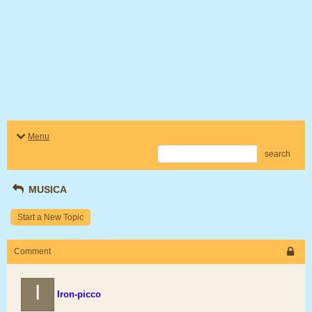
Menu
search
MUSICA
Start a New Topic
Comment
I
Iron-picco