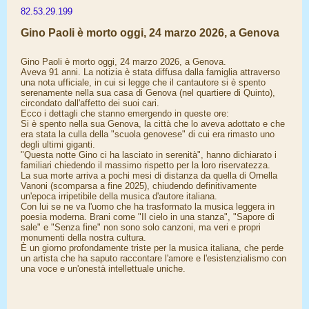
82.53.29.199
Gino Paoli è morto oggi, 24 marzo 2026, a Genova
Gino Paoli è morto oggi, 24 marzo 2026, a Genova.
Aveva 91 anni. La notizia è stata diffusa dalla famiglia attraverso
una nota ufficiale, in cui si legge che il cantautore si è spento
serenamente nella sua casa di Genova (nel quartiere di Quinto),
circondato dall'affetto dei suoi cari.
Ecco i dettagli che stanno emergendo in queste ore:
Si è spento nella sua Genova, la città che lo aveva adottato e che
era stata la culla della "scuola genovese" di cui era rimasto uno
degli ultimi giganti.
"Questa notte Gino ci ha lasciato in serenità", hanno dichiarato i
familiari chiedendo il massimo rispetto per la loro riservatezza.
La sua morte arriva a pochi mesi di distanza da quella di Ornella
Vanoni (scomparsa a fine 2025), chiudendo definitivamente
un'epoca irripetibile della musica d'autore italiana.
Con lui se ne va l'uomo che ha trasformato la musica leggera in
poesia moderna. Brani come "Il cielo in una stanza", "Sapore di
sale" e "Senza fine" non sono solo canzoni, ma veri e propri
monumenti della nostra cultura.
È un giorno profondamente triste per la musica italiana, che perde
un artista che ha saputo raccontare l'amore e l'esistenzialismo con
una voce e un'onestà intellettuale uniche.