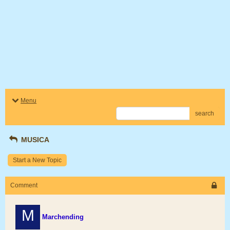
Menu
search
MUSICA
Start a New Topic
Comment
M
Marchending