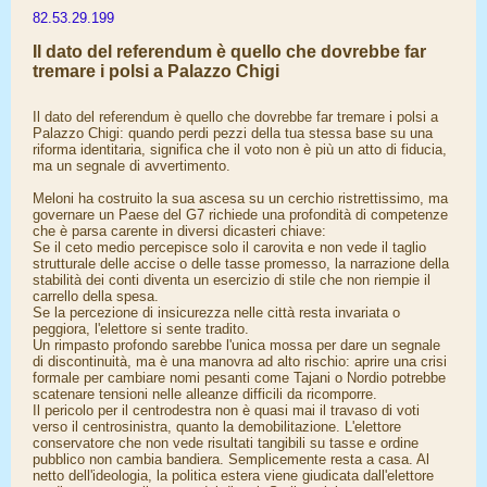
82.53.29.199
Il dato del referendum è quello che dovrebbe far
tremare i polsi a Palazzo Chigi
Il dato del referendum è quello che dovrebbe far tremare i polsi a
Palazzo Chigi: quando perdi pezzi della tua stessa base su una
riforma identitaria, significa che il voto non è più un atto di fiducia,
ma un segnale di avvertimento.
Meloni ha costruito la sua ascesa su un cerchio ristrettissimo, ma
governare un Paese del G7 richiede una profondità di competenze
che è parsa carente in diversi dicasteri chiave:
​Se il ceto medio percepisce solo il carovita e non vede il taglio
strutturale delle accise o delle tasse promesso, la narrazione della
stabilità dei conti diventa un esercizio di stile che non riempie il
carrello della spesa.
​Se la percezione di insicurezza nelle città resta invariata o
peggiora, l'elettore si sente tradito.
​Un rimpasto profondo sarebbe l'unica mossa per dare un segnale
di discontinuità, ma è una manovra ad alto rischio: aprire una crisi
formale per cambiare nomi pesanti come Tajani o Nordio potrebbe
scatenare tensioni nelle alleanze difficili da ricomporre.
​Il pericolo per il centrodestra non è quasi mai il travaso di voti
verso il centrosinistra, quanto la demobilitazione. L'elettore
conservatore che non vede risultati tangibili su tasse e ordine
pubblico non cambia bandiera. Semplicemente resta a casa. Al
netto dell'ideologia, la politica estera viene giudicata dall'elettore