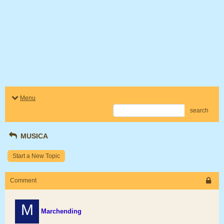
Menu
search
MUSICA
Start a New Topic
Comment
M
Marchending