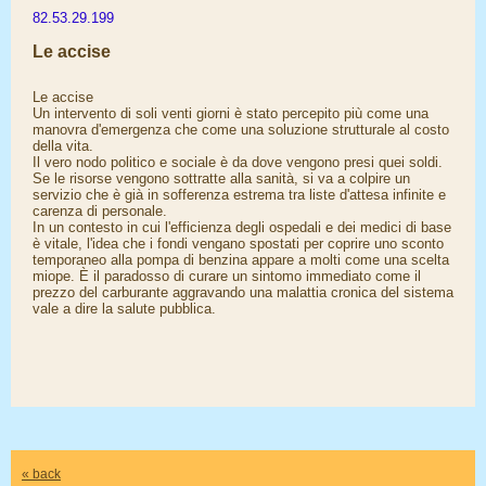
82.53.29.199
Le accise
Le accise
Un intervento di soli venti giorni è stato percepito più come una
manovra d'emergenza che come una soluzione strutturale al costo
della vita.
Il vero nodo politico e sociale è da dove vengono presi quei soldi.
Se le risorse vengono sottratte alla sanità, si va a colpire un
servizio che è già in sofferenza estrema tra liste d'attesa infinite e
carenza di personale.
​In un contesto in cui l'efficienza degli ospedali e dei medici di base
è vitale, l'idea che i fondi vengano spostati per coprire uno sconto
temporaneo alla pompa di benzina appare a molti come una scelta
miope. È il paradosso di curare un sintomo immediato come il
prezzo del carburante aggravando una malattia cronica del sistema
vale a dire la salute pubblica.
« back