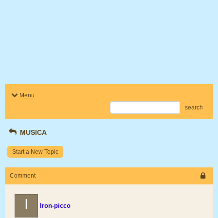
Menu
search
MUSICA
Start a New Topic
Comment
I
Iron-picco