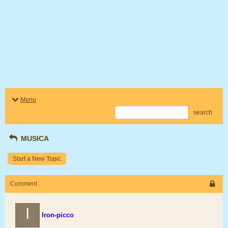
Menu
search
MUSICA
Start a New Topic
Comment
I
Iron-picco