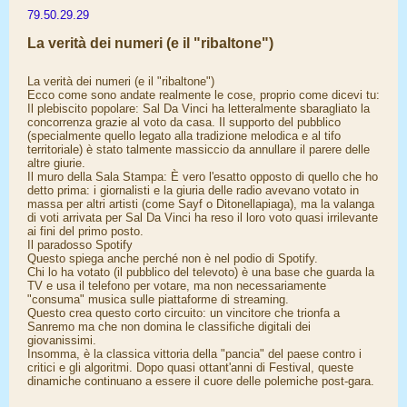
79.50.29.29
La verità dei numeri (e il "ribaltone")
La verità dei numeri (e il "ribaltone")
​Ecco come sono andate realmente le cose, proprio come dicevi tu:
​Il plebiscito popolare: Sal Da Vinci ha letteralmente sbaragliato la
concorrenza grazie al voto da casa. Il supporto del pubblico
(specialmente quello legato alla tradizione melodica e al tifo
territoriale) è stato talmente massiccio da annullare il parere delle
altre giurie.
​Il muro della Sala Stampa: È vero l'esatto opposto di quello che ho
detto prima: i giornalisti e la giuria delle radio avevano votato in
massa per altri artisti (come Sayf o Ditonellapiaga), ma la valanga
di voti arrivata per Sal Da Vinci ha reso il loro voto quasi irrilevante
ai fini del primo posto.
​Il paradosso Spotify
​Questo spiega anche perché non è nel podio di Spotify.
​Chi lo ha votato (il pubblico del televoto) è una base che guarda la
TV e usa il telefono per votare, ma non necessariamente
"consuma" musica sulle piattaforme di streaming.
​Questo crea questo corto circuito: un vincitore che trionfa a
Sanremo ma che non domina le classifiche digitali dei
giovanissimi.
​Insomma, è la classica vittoria della "pancia" del paese contro i
critici e gli algoritmi. Dopo quasi ottant'anni di Festival, queste
dinamiche continuano a essere il cuore delle polemiche post-gara.