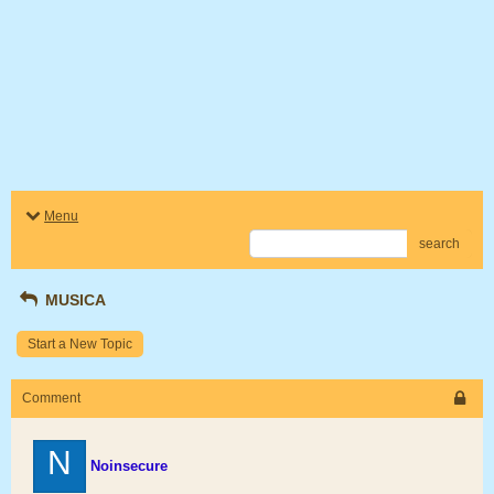
Menu
search
MUSICA
Start a New Topic
Comment
N
Noinsecure