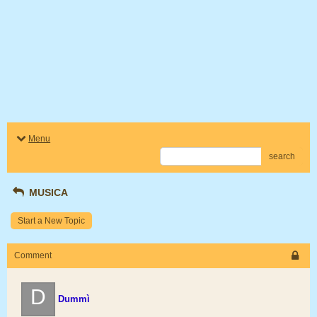
Menu
search
MUSICA
Start a New Topic
Comment
D
Dummì