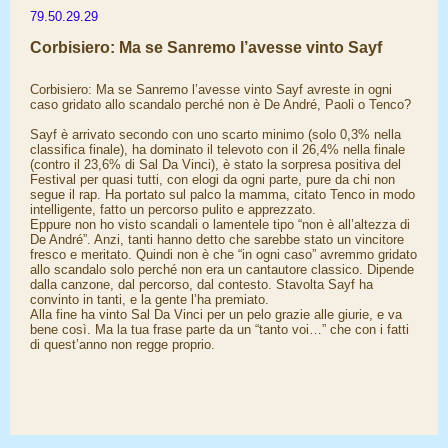
79.50.29.29
Corbisiero: Ma se Sanremo l’avesse vinto Sayf
Corbisiero: Ma se Sanremo l’avesse vinto Sayf avreste in ogni
caso gridato allo scandalo perché non è De André, Paoli o Tenco?
Sayf è arrivato secondo con uno scarto minimo (solo 0,3% nella
classifica finale), ha dominato il televoto con il 26,4% nella finale
(contro il 23,6% di Sal Da Vinci), è stato la sorpresa positiva del
Festival per quasi tutti, con elogi da ogni parte, pure da chi non
segue il rap. Ha portato sul palco la mamma, citato Tenco in modo
intelligente, fatto un percorso pulito e apprezzato.
Eppure non ho visto scandali o lamentele tipo “non è all’altezza di
De André”. Anzi, tanti hanno detto che sarebbe stato un vincitore
fresco e meritato. Quindi non è che “in ogni caso” avremmo gridato
allo scandalo solo perché non era un cantautore classico. Dipende
dalla canzone, dal percorso, dal contesto. Stavolta Sayf ha
convinto in tanti, e la gente l’ha premiato.
Alla fine ha vinto Sal Da Vinci per un pelo grazie alle giurie, e va
bene così. Ma la tua frase parte da un “tanto voi…” che con i fatti
di quest’anno non regge proprio.