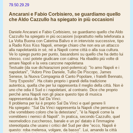
79.50.29.29
Ancarani e Fabio Corbisiero, se guardiamo quello
che Aldo Cazzullo ha spiegato in più occasioni
Daniele Ancarani e Fabio Corbisiero, se guardiamo quello che Aldo
Cazzullo ha spiegato in più occasioni (soprattutto nella telefonata a
La Volta Buona con Caterina Balivo e in interviste successive, tipo
a Radio Kiss Kiss Napoli, emerge chiaro che non era un attacco
alla napoletanità in sé, né a Napoli come città o alla sua cultura.
Ve lo spiego punto per punto, basandomi su quello che ha detto lui
stesso, così potete giudicare con calma: Ha ribadito più volte di
amare Napoli e la vera canzone napoletana
Testuale (da sue dichiarazioni post-polemica): "Io amo Napoli e i
napoletani", "Adoro Pino Daniele, Tullio De Piscopo, James
Senese, la Nuova Compagnia di Canto Popolare, i fratelli Bennato,
Tony Esposito". Ha citato proprio i grandi della tradizione
autentica, quella che per lui rappresenta il meglio della città. Non è
uno che odia il Sud o i napoletani, al contrario. Dice che proprio
perché ama Napoli non gli piace questo tipo di musica
rappresentata da Sal Da Vinci.
Il problema per lui è proprio Sal Da Vinci e quel genere lì
Ha spiegato: "Sal Da Vinci rappresenta la Napoli che pensano e
che vorrebbero coloro che la detestano", "è la Napoli come la
vorrebbero i nemici di Napoli". In pratica, secondo Cazzullo, quel
neomelodico zuccheroso, banale e un po' datato è l'immagine
stereotipata che usano i critici del Sud per dire "ecco, Napoli è
questo: roba melensa, volgare, da basso". Lui, amando la città