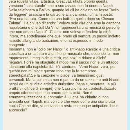
vera (quella vitale, artistica, creativa), rifiuta proprio questa
versione "caricaturale" che a suo avviso non fa onore a Napoli.
Nella telefonata a Balivo, quando lei gli ha chiesto se fosse "bello
da leggere" associare la canzone alla camorra, lui ha risposto:
"Era una battuta. Come era una battuta quella dopo su Checco
Zalone". Ha chiuso dicendo: "Volevo solo dire che amo la canzone
napoletana e che Sal Da Vinci rappresenta una musica di persone
che non amano Napoli". Chiaro: non voleva offendere la città
intera, ma sottolineare che quel brano gli sembra un passo indietro
rispetto alla grande tradizione, e lo ha espresso in modo
esagerato.
Insomma, non è "odio per Napoli" o anti-napoletanità: è una critica
specifica a un artista e a un filone musicale che, secondo lui, non
rappresenta il meglio della città, ma anzi la riduce a cliché
negativi. Forse ha sbagliato il modo ma il succo non è un attacco
identitario alla napoletanità. E'il contrario: "Amo Napoli vera, per
questo non mi piace questa roba che la fa sembrare
stereotipata".Se la canzone vi piace, va benissimo: gusti
personali. Ma la polemica non è partita da un razzismo anti-Napoli,
bensì da un giudizio artistico durissimo (banale, scontata, la più
brutta vincitrice di sempre) che Cazzullo ha poi contestualizzato
proprio difendendo il suo amore per la città. Non è
strumentalizzazione al contrario: è lui che ha chiarito di non
avercela con Napoli, ma con ciò che vede come una sua brutta
copia.Che ne dite, vi convince o resta comunque antipatico il suo
approccio?