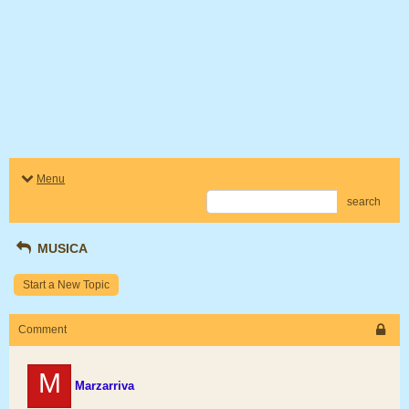
Menu
search
MUSICA
Start a New Topic
Comment
M
Marzarriva