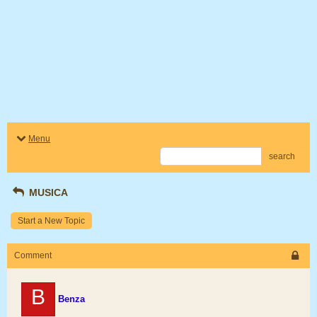
Menu
search
MUSICA
Start a New Topic
Comment
B
Benza