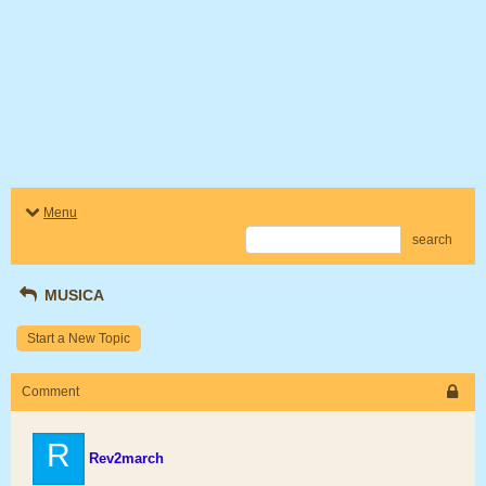
Menu
search
MUSICA
Start a New Topic
Comment
R
Rev2march