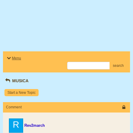
Menu
search
MUSICA
Start a New Topic
Comment
R
Rev2march