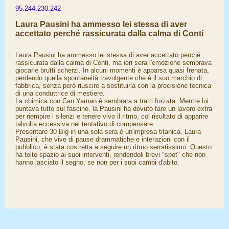
95.244.230.242
Laura Pausini ha ammesso lei stessa di aver
accettato perché rassicurata dalla calma di Conti
Laura Pausini ha ammesso lei stessa di aver accettato perché
rassicurata dalla calma di Conti, ma ieri sera l'emozione sembrava
giocarle brutti scherzi. In alcuni momenti è apparsa quasi frenata,
perdendo quella spontaneità travolgente che è il suo marchio di
fabbrica, senza però riuscire a sostituirla con la precisione tecnica
di una conduttrice di mestiere.
La chimica con Can Yaman è sembrata a tratti forzata. Mentre lui
puntava tutto sul fascino, la Pausini ha dovuto fare un lavoro extra
per riempire i silenzi e tenere vivo il ritmo, col risultato di apparire
talvolta eccessiva nel tentativo di compensare.
Presentare 30 Big in una sola sera è un'impresa titanica. Laura
Pausini, che vive di pause drammatiche e interazioni con il
pubblico, è stata costretta a seguire un ritmo serratissimo. Questo
ha tolto spazio ai suoi interventi, rendendoli brevi "spot" che non
hanno lasciato il segno, se non per i suoi cambi d'abito.