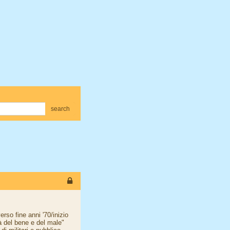
search
so fine anni '70/inizio
là del bene e del male"