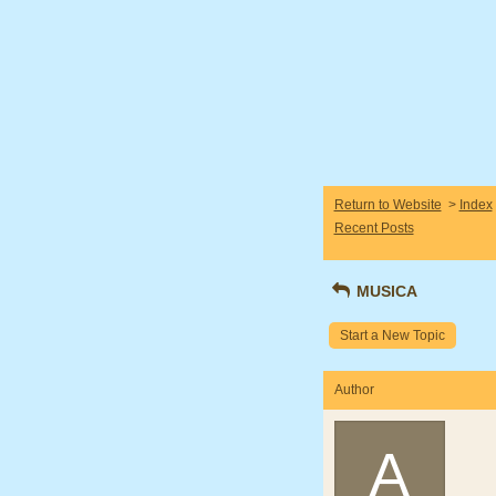
Return to Website
>
Index
Recent Posts
MUSICA
Start a New Topic
Author
A