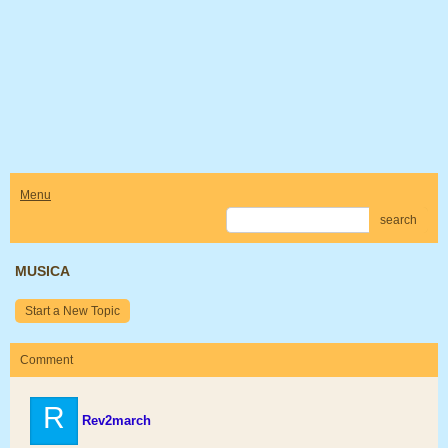
Menu
search
MUSICA
Start a New Topic
Comment
R
Rev2march