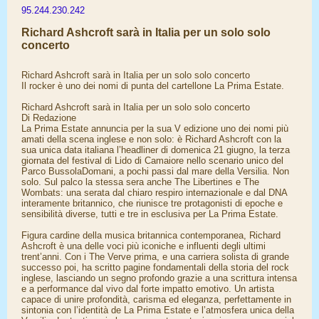
95.244.230.242
Richard Ashcroft sarà in Italia per un solo solo
concerto
Richard Ashcroft sarà in Italia per un solo solo concerto
Il rocker è uno dei nomi di punta del cartellone La Prima Estate.
Richard Ashcroft sarà in Italia per un solo solo concerto
Di Redazione
La Prima Estate annuncia per la sua V edizione uno dei nomi più
amati della scena inglese e non solo: è Richard Ashcroft con la
sua unica data italiana l’headliner di domenica 21 giugno, la terza
giornata del festival di Lido di Camaiore nello scenario unico del
Parco BussolaDomani, a pochi passi dal mare della Versilia. Non
solo. Sul palco la stessa sera anche The Libertines e The
Wombats: una serata dal chiaro respiro internazionale e dal DNA
interamente britannico, che riunisce tre protagonisti di epoche e
sensibilità diverse, tutti e tre in esclusiva per La Prima Estate.
Figura cardine della musica britannica contemporanea, Richard
Ashcroft è una delle voci più iconiche e influenti degli ultimi
trent’anni. Con i The Verve prima, e una carriera solista di grande
successo poi, ha scritto pagine fondamentali della storia del rock
inglese, lasciando un segno profondo grazie a una scrittura intensa
e a performance dal vivo dal forte impatto emotivo. Un artista
capace di unire profondità, carisma ed eleganza, perfettamente in
sintonia con l’identità de La Prima Estate e l’atmosfera unica della