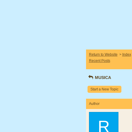
Return to Website
>
Index
Recent Posts
MUSICA
Start a New Topic
Author
R