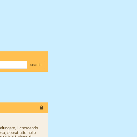
search
rolungate, i crescendo
so, soprattutto nelle