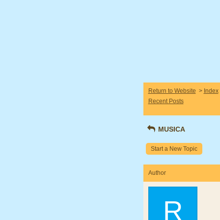
Return to Website
>
Index
Recent Posts
MUSICA
Start a New Topic
Author
R