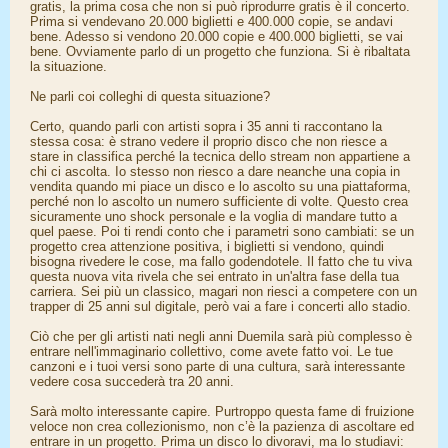
gratis, la prima cosa che non si può riprodurre gratis è il concerto.
Prima si vendevano 20.000 biglietti e 400.000 copie, se andavi
bene. Adesso si vendono 20.000 copie e 400.000 biglietti, se vai
bene. Ovviamente parlo di un progetto che funziona. Si è ribaltata
la situazione.
Ne parli coi colleghi di questa situazione?
Certo, quando parli con artisti sopra i 35 anni ti raccontano la
stessa cosa: è strano vedere il proprio disco che non riesce a
stare in classifica perché la tecnica dello stream non appartiene a
chi ci ascolta. Io stesso non riesco a dare neanche una copia in
vendita quando mi piace un disco e lo ascolto su una piattaforma,
perché non lo ascolto un numero sufficiente di volte. Questo crea
sicuramente uno shock personale e la voglia di mandare tutto a
quel paese. Poi ti rendi conto che i parametri sono cambiati: se un
progetto crea attenzione positiva, i biglietti si vendono, quindi
bisogna rivedere le cose, ma fallo godendotele. Il fatto che tu viva
questa nuova vita rivela che sei entrato in un'altra fase della tua
carriera. Sei più un classico, magari non riesci a competere con un
trapper di 25 anni sul digitale, però vai a fare i concerti allo stadio.
Ciò che per gli artisti nati negli anni Duemila sarà più complesso è
entrare nell'immaginario collettivo, come avete fatto voi. Le tue
canzoni e i tuoi versi sono parte di una cultura, sarà interessante
vedere cosa succederà tra 20 anni.
Sarà molto interessante capire. Purtroppo questa fame di fruizione
veloce non crea collezionismo, non c’è la pazienza di ascoltare ed
entrare in un progetto. Prima un disco lo divoravi, ma lo studiavi: