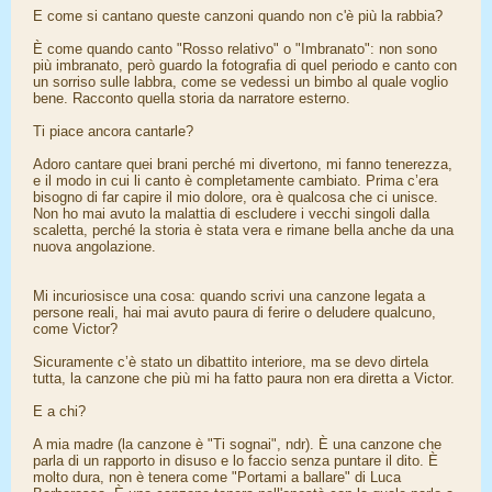
E come si cantano queste canzoni quando non c'è più la rabbia?
È come quando canto "Rosso relativo" o "Imbranato": non sono
più imbranato, però guardo la fotografia di quel periodo e canto con
un sorriso sulle labbra, come se vedessi un bimbo al quale voglio
bene. Racconto quella storia da narratore esterno.
Ti piace ancora cantarle?
Adoro cantare quei brani perché mi divertono, mi fanno tenerezza,
e il modo in cui li canto è completamente cambiato. Prima c’era
bisogno di far capire il mio dolore, ora è qualcosa che ci unisce.
Non ho mai avuto la malattia di escludere i vecchi singoli dalla
scaletta, perché la storia è stata vera e rimane bella anche da una
nuova angolazione.
Mi incuriosisce una cosa: quando scrivi una canzone legata a
persone reali, hai mai avuto paura di ferire o deludere qualcuno,
come Victor?
Sicuramente c’è stato un dibattito interiore, ma se devo dirtela
tutta, la canzone che più mi ha fatto paura non era diretta a Victor.
E a chi?
A mia madre (la canzone è "Ti sognai", ndr). È una canzone che
parla di un rapporto in disuso e lo faccio senza puntare il dito. È
molto dura, non è tenera come "Portami a ballare" di Luca