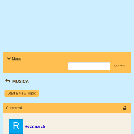
Menu
search
MUSICA
Start a New Topic
Comment
R
Rev2march