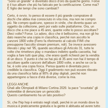
"Sono un grande" è diventato disco d’oro da qualche giorno. Forse
è il tuo album che più ha faticato per la certificazione. Come mai?
È figlio dei tempi che sono cambiati?
Certo, è ovvio. Io penso di essere il più grande compratore di
dischi che abbia mai conosciuto in vita mia, ma non ne compro
più. Ne compro qualcuno, spesso in vinile, che diventa quasi un
oggetto da collezione, però poi vado sulle piattaforme. Ora, un
disco che a me piace a 45 anni, quante volte lo posso ascoltare?
Dieci volte? Forse. Lo adoro, dico che è bellissimo, ma non gli ho
dato neanche una copia in classifica, perché non ascolto le
canzoni 1800 volte (Ferro fa riferimento al calcolo FIMI che
presuppone l'ascolto stream premium, ndr). Se invece avessero
rilevato i play nel ’95, quando ascoltavo gli Articolo 31, tutte le
volte che rimettevo play o mandavo indietro quella cassetta, hai
voglia a fare tutti quei play, che erano quelli richiesti per la vendita
di un disco. Il punto è che se hai più di 35 anni non hai il tempo di
ascoltare quelle canzoni dell'album 1800 volte, e anche se ce la
fai, è solo una copia fisica. Pensa quanto è diventata poco
credibile la classifica. Oggi il gradimento non può essere rilevato
da una classifica fatta al 90% di play digitali, perché non
appartengono a fasce d’età diverse, come la mia.
LEGGI ANCHE
Ghali alle Olimpiadi di Milano Cortina 2026: la pace "svuotata" gli
vieterebbe di denunciare un genocidio
Questo cambiamento ha un lato positivo?
Sì, che l'hip hop è entrato negli stadi, perché in un mondo dove la
musica è praticamente gratuita e la gente è abituata ad avere tutto