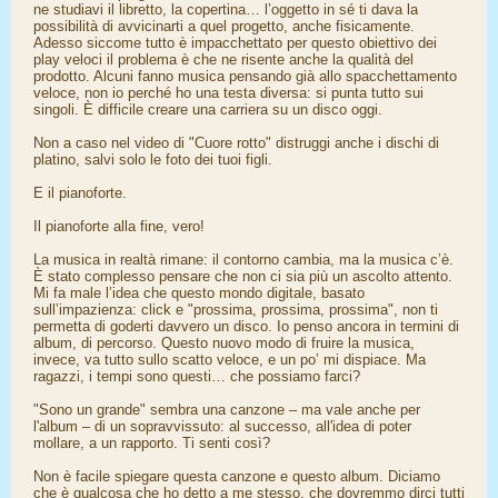
ne studiavi il libretto, la copertina… l’oggetto in sé ti dava la
possibilità di avvicinarti a quel progetto, anche fisicamente.
Adesso siccome tutto è impacchettato per questo obiettivo dei
play veloci il problema è che ne risente anche la qualità del
prodotto. Alcuni fanno musica pensando già allo spacchettamento
veloce, non io perché ho una testa diversa: si punta tutto sui
singoli. È difficile creare una carriera su un disco oggi.
Non a caso nel video di "Cuore rotto" distruggi anche i dischi di
platino, salvi solo le foto dei tuoi figli.
E il pianoforte.
Il pianoforte alla fine, vero!
La musica in realtà rimane: il contorno cambia, ma la musica c’è.
È stato complesso pensare che non ci sia più un ascolto attento.
Mi fa male l’idea che questo mondo digitale, basato
sull’impazienza: click e "prossima, prossima, prossima", non ti
permetta di goderti davvero un disco. Io penso ancora in termini di
album, di percorso. Questo nuovo modo di fruire la musica,
invece, va tutto sullo scatto veloce, e un po’ mi dispiace. Ma
ragazzi, i tempi sono questi… che possiamo farci?
"Sono un grande" sembra una canzone – ma vale anche per
l'album – di un sopravvissuto: al successo, all'idea di poter
mollare, a un rapporto. Ti senti così?
Non è facile spiegare questa canzone e questo album. Diciamo
che è qualcosa che ho detto a me stesso, che dovremmo dirci tutti