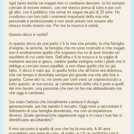
ogni tanto anche se magari non ci crediamo davvero. Io ho sempre
cercato di essere onesto, con me stesso prima di tutto e poi con
gli altri, con il pubblico che ormai mi segue da più di 25 anni. Ho
condiviso con loro tutti i momenti importanti della mia vita
personale e professionale e non avrei potuto non essere allo
stesso modo onesto ora. Per me la musica è verità.
Questo disco è verità?
In questo disco da una parte c’è la mia vita privata, la mia famiglia
d’origine, le amiche, la famiglia che mi sono costruito e che magari
non è esattamente quella che sognavo ma so di aver trovato un
equilibrio di cui vado fiero. Dall’altra c’è la musica e la voglia di
mettermi ancora in gioco, sentire quella vertigine sotto i piedi che ti
obbliga a cercare nuovi equilibri, a non rifare quello che ho già
fatto. Il disco è nato qui: in quella ferita che all’inizio era dolorosa,
che nel tempo è diventata sempre più grande ma che alla fine è
guarita. Come dici tu, mi sento per certi versi un sopravvissuto a
tutto questo: al successo, ai cambiamenti della vita e pure a quelli
del mio lavoro, una passione che non mi ha mai abbandonato ma
che oggi è cambiato.
Sei stato l’artista che inizialmente cantava il disagio
generazionale, poi hai narrato il riscatto. Oggi torni a raccontare il
fallimento di una famiglia desiderata, ma con un’esperienza
diversa. Quale generazione rappresenti oggi e in cosa i tuoi fan si
identificano ascoltandoti?
Il mio racconto è quello di uno che ha la mia età. A 40 anni
succedono una serie di cose, di solito, e c'è un confronto con il