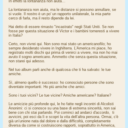
In effetti la lontananza non aiuta…
La lontananza non aiuta, ma le distanze si possono annullare, se
si vuole. Il nostro è un po' un rapporto unilaterale, la mia parte
cerco di farla, ma il resto dipende da lei.
Hai detto di essere rimasto "incastrato" negli Stati Uniti. Se non
fosse per questa situazione di Victor e i bambini torneresti a vivere
in Italia?
Certo, non vivrei qui. Non sono mai stato un americanofilo; ho
sempre desiderato vivere in Inghilterra. L’America mi piace, ho
registrato molti dischi qui prima di venirci a vivere, ma non ho mai
avuto il sogno americano. Ammetto che senza questa situazione,
non starei qui adesso.
Nel tuo album parli anche di qualcosa che ti ha salvato: le tue
amiche.
Sì, almeno quello è successo: ho conosciuto persone che sono
diventate importanti. Ho più amiche che amici.
Sono i tuoi vicini? Le tue vicine? Amiche americane? Italiane?
Le amicizie più profonde qui, le ho fatte negli incontri di Alcolisti
Anonimi: ci si conosce su una base di estrema sincerità, non sai
bene con chi stai parlando. Poi cominci ad andarci d'accordo, ti
avvicini, poi esci da lì e scopri la vita dell’altra persona. Ormai, c'è
già un’unione nata dal dolore e dalla difficoltà, completamente
diversa da come si costruiscono rapporti, soprattutto in America,