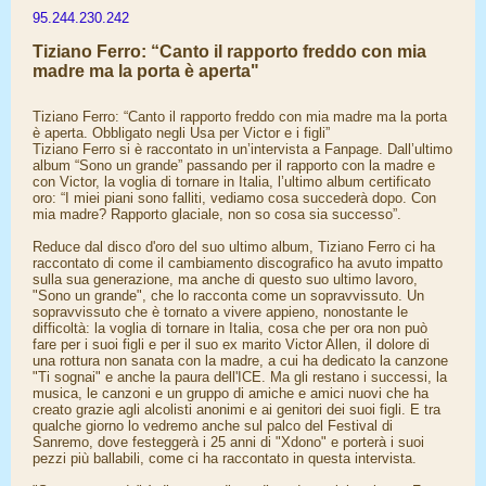
95.244.230.242
Tiziano Ferro: “Canto il rapporto freddo con mia
madre ma la porta è aperta"
Tiziano Ferro: “Canto il rapporto freddo con mia madre ma la porta
è aperta. Obbligato negli Usa per Victor e i figli”
Tiziano Ferro si è raccontato in un’intervista a Fanpage. Dall’ultimo
album “Sono un grande” passando per il rapporto con la madre e
con Victor, la voglia di tornare in Italia, l’ultimo album certificato
oro: “I miei piani sono falliti, vediamo cosa succederà dopo. Con
mia madre? Rapporto glaciale, non so cosa sia successo”.
Reduce dal disco d'oro del suo ultimo album, Tiziano Ferro ci ha
raccontato di come il cambiamento discografico ha avuto impatto
sulla sua generazione, ma anche di questo suo ultimo lavoro,
"Sono un grande", che lo racconta come un sopravvissuto. Un
sopravvissuto che è tornato a vivere appieno, nonostante le
difficoltà: la voglia di tornare in Italia, cosa che per ora non può
fare per i suoi figli e per il suo ex marito Victor Allen, il dolore di
una rottura non sanata con la madre, a cui ha dedicato la canzone
"Ti sognai" e anche la paura dell'ICE. Ma gli restano i successi, la
musica, le canzoni e un gruppo di amiche e amici nuovi che ha
creato grazie agli alcolisti anonimi e ai genitori dei suoi figli. E tra
qualche giorno lo vedremo anche sul palco del Festival di
Sanremo, dove festeggerà i 25 anni di "Xdono" e porterà i suoi
pezzi più ballabili, come ci ha raccontato in questa intervista.