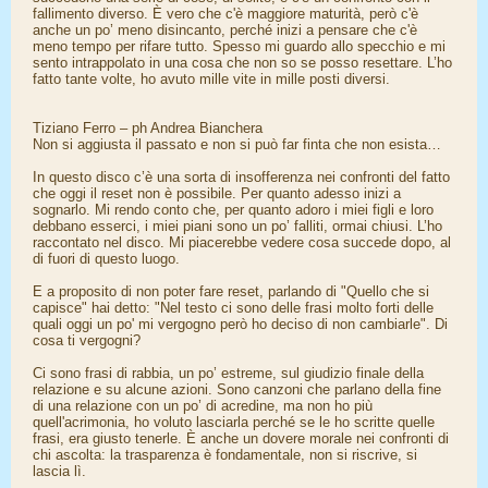
fallimento diverso. È vero che c'è maggiore maturità, però c'è
anche un po’ meno disincanto, perché inizi a pensare che c'è
meno tempo per rifare tutto. Spesso mi guardo allo specchio e mi
sento intrappolato in una cosa che non so se posso resettare. L’ho
fatto tante volte, ho avuto mille vite in mille posti diversi.
Tiziano Ferro – ph Andrea Bianchera
Non si aggiusta il passato e non si può far finta che non esista…
In questo disco c’è una sorta di insofferenza nei confronti del fatto
che oggi il reset non è possibile. Per quanto adesso inizi a
sognarlo. Mi rendo conto che, per quanto adoro i miei figli e loro
debbano esserci, i miei piani sono un po’ falliti, ormai chiusi. L’ho
raccontato nel disco. Mi piacerebbe vedere cosa succede dopo, al
di fuori di questo luogo.
E a proposito di non poter fare reset, parlando di "Quello che si
capisce" hai detto: "Nel testo ci sono delle frasi molto forti delle
quali oggi un po' mi vergogno però ho deciso di non cambiarle". Di
cosa ti vergogni?
Ci sono frasi di rabbia, un po’ estreme, sul giudizio finale della
relazione e su alcune azioni. Sono canzoni che parlano della fine
di una relazione con un po’ di acredine, ma non ho più
quell'acrimonia, ho voluto lasciarla perché se le ho scritte quelle
frasi, era giusto tenerle. È anche un dovere morale nei confronti di
chi ascolta: la trasparenza è fondamentale, non si riscrive, si
lascia lì.