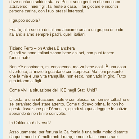
dove contano soldi e status. Poi ci sono genitori che conosco
attraverso i miei figli, fai feste a casa, li fai giocare e incontri
persone carine, con i tuoi stessi interessi.
Il gruppo scuola?
Esatto, alla scuola di italiano abbiamo creato un gruppo di padri
italiani: siamo sempre i padri, quelli italiani.
Tiziano Ferro – ph Andrea Bianchera
Quindi se sono italiani sanno bene chi sei, non puoi tenere
l'anonimato.
Non c’è anonimato, mi conoscono, ma va bene così. È una cosa
divertente, all'inizio ti guardano con sorpresa. Ma tieni presente
che la mia è una vita tranquilla, non esco, non vado in giro. Tutto
gira intorno ai figli.
Come vivi la situazione dell’ICE negli Stati Uniti?
È tosta, è una situazione reale e complessa: se non sei cittadino e
sei straniero devi stare attento. Come ti dicevo prima, io non ho
questa fissazione per l’America, quindi sto qui a leggere le notizie
sperando di non finire coinvolto.
In California è diverso?
Assolutamente, per fortuna la California è una bolla molto distante
da quel mondo: è molto anti-Trump, e non è facile incontrare