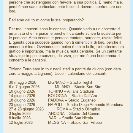
persone che sostengano con fervore la sua politica. E meno male,
perché non sarei particolarmente felice di dovermi confrontare con
loro.
Parliamo del tour: come lo stai preparando?
Per me i concerti sono le canzoni. Quando vado a un concerto di
un artista che mi piace è perché il cantante scrive la scaletta per
le persone. Amo vedere le persone cantare, sorridere, uscire felici.
E questa cosa succede quando non ti dimentichi di loro, perché il
concerto è loro. Ovviamente il palco è molto bello, l’intrattenimento
grafico è importante, ma la musica resta centrale. Se un cantante
stravolge troppo le canzoni, dal vivo, per me è una bestemmia: il
concerto è le canzoni.
Tiziano Ferro sarò in tour negli stadi a partire da giugno (con data
zero a maggio a Lignano). Ecco il calendario dei concerti:
30 maggio 2026 LIGNANO – Stadio Teghil
6 e 7 giugno 2026 MILANO – Stadio San Siro
10 giugno 2026 TORINO – Allianz Stadium
14 giugno 2026 BOLOGNA – Stadio Dall’Ara
18 giugno 2026 PADOVA – Stadio Euganeo
23 giugno 2026 NAPOLI – Stadio Diego Armando Maradona
27 e 28 giugno 2026 ROMA – Stadio Olimpico
3 luglio 2026 ANCONA – Stadio Del Conero
8 luglio 2026 BARI – Stadio San Nicola
12 luglio 2026 MESSINA – Stadio San Filippo