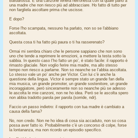
Barbarossa. È una canzone tenera nell'onestà con la quale parlo a
una madre che non riesco più ad abbracciare. Ho fatto di tutto per
non fargliela ascoltare prima che uscisse.
E dopo?
Forse l'ho scampata, nessuno ha parlato, non so se l'abbiano
ascoltata.
Questa cosa ti ha fatto più paura o ti ha rasserenato?
Ormai mi sembra chiaro che le persone sappiano che non sono
uno che tende a reprimere le emozioni, a mettere la testa sotto la
sabbia. In questo caso l’ho fatto un po’, è stato facile: il rapporto è
rimasto glaciale. Non voglio ferire mia madre, ma allo stesso
tempo non riesco a parlarne. Non so neanche se l’abbia ascoltata.
Lo stesso vale un po’ anche per Victor. Con lui c’è anche la
questione della lingua. Victor è sempre stato un grande fan della
mia musica, un grande promoter, un grande sostenitore, un grande
incoraggiatore, però sinceramente non so neanche più se adesso
le ascolta le mie canzoni, non ne ho idea. Però se le ascolta spero
non abbia tradotto parola per parola (sorride, ndr).
Faccio un passo indietro: il rapporto con tua madre è cambiato a
causa della fama?
No, non credo. Non ne ho idea di cosa sia accaduto, non so cosa
possa aver fatto io. Probabilmente c’è un concorso di colpe, forse
la lontananza, ma non ricordo un episodio specifico.