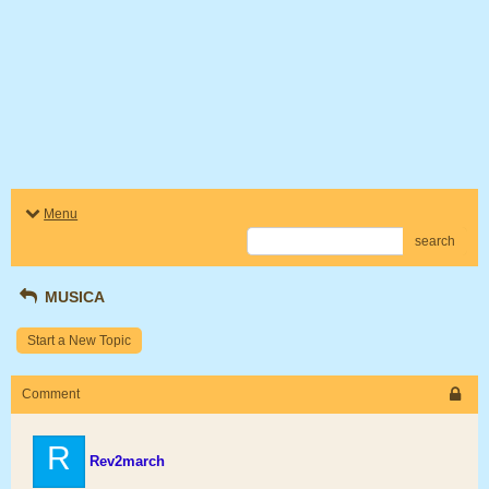
Menu
search
MUSICA
Start a New Topic
Comment
R
Rev2march