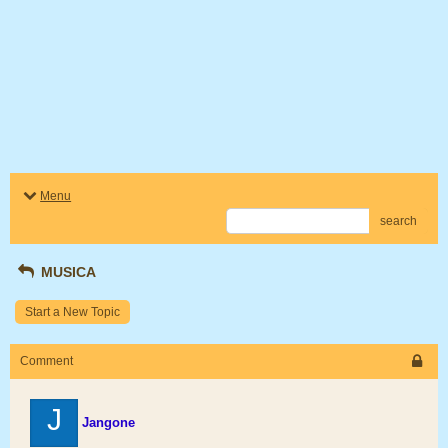
Menu
search
MUSICA
Start a New Topic
Comment
J
Jangone