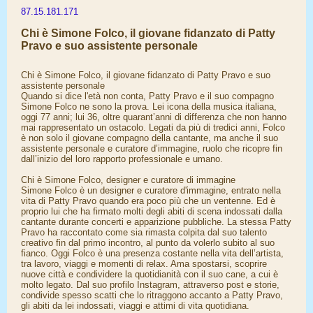
87.15.181.171
Chi è Simone Folco, il giovane fidanzato di Patty
Pravo e suo assistente personale
Chi è Simone Folco, il giovane fidanzato di Patty Pravo e suo
assistente personale
Quando si dice l'età non conta, Patty Pravo e il suo compagno
Simone Folco ne sono la prova. Lei icona della musica italiana,
oggi 77 anni; lui 36, oltre quarant’anni di differenza che non hanno
mai rappresentato un ostacolo. Legati da più di tredici anni, Folco
è non solo il giovane compagno della cantante, ma anche il suo
assistente personale e curatore d’immagine, ruolo che ricopre fin
dall’inizio del loro rapporto professionale e umano.
Chi è Simone Folco, designer e curatore di immagine
Simone Folco è un designer e curatore d'immagine, entrato nella
vita di Patty Pravo quando era poco più che un ventenne. Ed è
proprio lui che ha firmato molti degli abiti di scena indossati dalla
cantante durante concerti e apparizione pubbliche. La stessa Patty
Pravo ha raccontato come sia rimasta colpita dal suo talento
creativo fin dal primo incontro, al punto da volerlo subito al suo
fianco. Oggi Folco è una presenza costante nella vita dell’artista,
tra lavoro, viaggi e momenti di relax. Ama spostarsi, scoprire
nuove città e condividere la quotidianità con il suo cane, a cui è
molto legato. Dal suo profilo Instagram, attraverso post e storie,
condivide spesso scatti che lo ritraggono accanto a Patty Pravo,
gli abiti da lei indossati, viaggi e attimi di vita quotidiana.