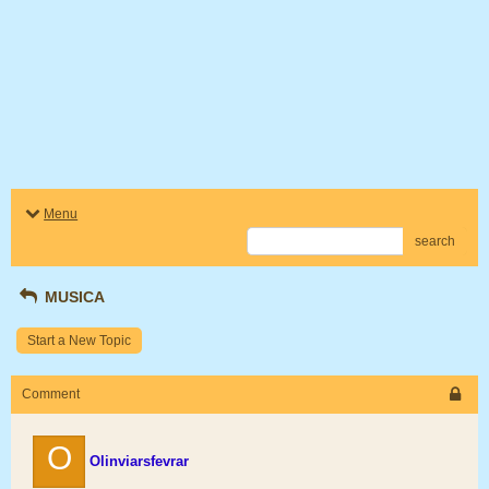
Menu
search
MUSICA
Start a New Topic
Comment
O
Olinviarsfevrar