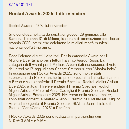
87.15.181.171
Rockol Awards 2025: tutti i vincitori
Rockol Awards 2025: tutti i vincitori
Si è conclusa nella tarda serata di giovedì 29 gennaio, alla
Santeria Toscana 31 di Milano, la serata di premiazione dei Rockol
Awards 2025, premi che celebrano le migliori realtà musicali
nazionali dell'ultimo anno.
Ecco l’elenco di tutti i vincitori. Per la categoria Award per il
Migliore Live italiano per i lettori ha vinto Vasco Rossi. La
categoria dell’Award per il Migliore Album italiano secondo il voto
dei lettori se l'è aggiudicata Cesare Cremonini con "Alaska baby".
In occasione dei Rockol Awards 2025, sono inoltre stati
riconosciuti da Rockol anche tre premi speciali ad altrettanti artisti.
A Bresh è stato conferito il Premio Speciale Rockol Miglior Artista
Live 2025, a Joan Thiele è andato il Premio Speciale Rockol
Miglior Artista 2025 e ad Anna Castiglia il Premio Speciale Rockol
Miglior Artista Emergente 2025. Nel corso della serata, inoltre,
sono stati conferiti a Matteo Alieno il Premio NUOVOIMAIE Miglior
Artista Emergente, il Premio Speciale SIAE a Joan Thiele e il
Premio “CartaCanta 2025” a Pacifico.
I Rockol Awards 2025 sono realizzati in partnership con
NUOVOIMAIE e SIAE.