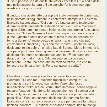
“E se ti portassi via da quelle stelle/per cancellare il tuo addio dalla
mia pelle/scalerei la terra e il cielo/anche l’universo intero/per
averti ancora qui con me”.
Il giudizio che avete letto qui sopra è stato pienamente confermato
nella giornata di oggi durante la conferenza stampa in cui Serena
Brancale ha presentato “Qui con me”. Una canzone totalmente
differente dalle precedenti festaiole “Anema e Core” e "Serenata",
singolo dell'estate interpretato insieme alla conterranea Alessandra
Amoroso ("Adoro “Anema e Core”, ma voglio mostrare anche altro
di me. Questa è stata una estate di festa in cui ho pensato 'se
torno a Sanremo' voglio portare un'altra me, una me che può
emozionare il pubblico"). “Qui con me” mostra – anche nel look,
decisamente più sobrio - un altro lato di Serena. Mette in mostra la
sua parte più intima, tanto quanto può essere intima una canzone
dedicata alla madre scomparsa sei anni fa. "E' un brano che
dedico a mia madre", dice. "Mi presento sul palco senza
maschere. Canto una cosa che ho metabolizzato, ma che mi
ferisce e continua a ferirmi. Porto sul palco la verità."
Chiestole come vuole presentarsi e presentare sul palco di
Sanremo “Qui con me", risponde tranquilla e compita: "La
protagonista sarà la voce, non l'abito. Vorrei che fosse
un'esibizione molto scarna. Vorrei stare immobile, senza neppure
toccare l'asta del microfono. Mi auguro che non mi scenda una
lacrima. Quando canti di una madre che non c'è più è una delle
possibilità." Con una canzone dedicata alla mamma Serena
Brancale corre il rischio di essere criticata per una scelta furba e
nazional-popolare. "Le critiche ci saranno sempre, non mi pongo