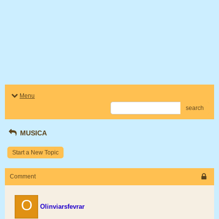
Menu
search
MUSICA
Start a New Topic
Comment
O
Olinviarsfevrar