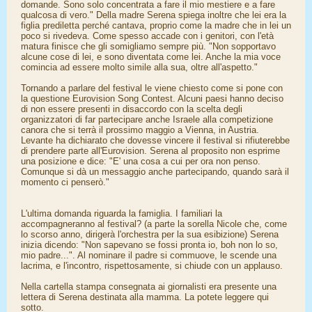
domande. Sono solo concentrata a fare il mio mestiere e a fare
qualcosa di vero." Della madre Serena spiega inoltre che lei era la
figlia prediletta perché cantava, proprio come la madre che in lei un
poco si rivedeva. Come spesso accade con i genitori, con l'età
matura finisce che gli somigliamo sempre più. "Non sopportavo
alcune cose di lei, e sono diventata come lei. Anche la mia voce
comincia ad essere molto simile alla sua, oltre all'aspetto."
Tornando a parlare del festival le viene chiesto come si pone con
la questione Eurovision Song Contest. Alcuni paesi hanno deciso
di non essere presenti in disaccordo con la scelta degli
organizzatori di far partecipare anche Israele alla competizione
canora che si terrà il prossimo maggio a Vienna, in Austria.
Levante ha dichiarato che dovesse vincere il festival si rifiuterebbe
di prendere parte all'Eurovision. Serena al proposito non esprime
una posizione e dice: "E' una cosa a cui per ora non penso.
Comunque si dà un messaggio anche partecipando, quando sarà il
momento ci penserò."
L'ultima domanda riguarda la famiglia. I familiari la
accompagneranno al festival? (a parte la sorella Nicole che, come
lo scorso anno, dirigerà l'orchestra per la sua esibizione) Serena
inizia dicendo: "Non sapevano se fossi pronta io, boh non lo so,
mio padre...". Al nominare il padre si commuove, le scende una
lacrima, e l'incontro, rispettosamente, si chiude con un applauso.
Nella cartella stampa consegnata ai giornalisti era presente una
lettera di Serena destinata alla mamma. La potete leggere qui
sotto.