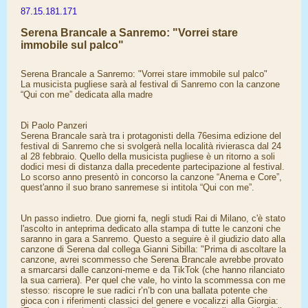
87.15.181.171
Serena Brancale a Sanremo: "Vorrei stare
immobile sul palco"
Serena Brancale a Sanremo: "Vorrei stare immobile sul palco"
La musicista pugliese sarà al festival di Sanremo con la canzone
“Qui con me” dedicata alla madre
Di Paolo Panzeri
Serena Brancale sarà tra i protagonisti della 76esima edizione del
festival di Sanremo che si svolgerà nella località rivierasca dal 24
al 28 febbraio. Quello della musicista pugliese è un ritorno a soli
dodici mesi di distanza dalla precedente partecipazione al festival.
Lo scorso anno presentò in concorso la canzone “Anema e Core”,
quest'anno il suo brano sanremese si intitola “Qui con me”.
Un passo indietro. Due giorni fa, negli studi Rai di Milano, c'è stato
l'ascolto in anteprima dedicato alla stampa di tutte le canzoni che
saranno in gara a Sanremo. Questo a seguire è il giudizio dato alla
canzone di Serena dal collega Gianni Sibilla: "Prima di ascoltare la
canzone, avrei scommesso che Serena Brancale avrebbe provato
a smarcarsi dalle canzoni-meme e da TikTok (che hanno rilanciato
la sua carriera). Per quel che vale, ho vinto la scommessa con me
stesso: riscopre le sue radici r’n’b con una ballata potente che
gioca con i riferimenti classici del genere e vocalizzi alla Giorgia: