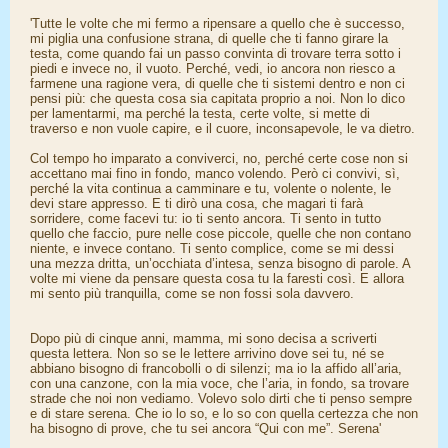
'Tutte le volte che mi fermo a ripensare a quello che è successo,
mi piglia una confusione strana, di quelle che ti fanno girare la
testa, come quando fai un passo convinta di trovare terra sotto i
piedi e invece no, il vuoto. Perché, vedi, io ancora non riesco a
farmene una ragione vera, di quelle che ti sistemi dentro e non ci
pensi più: che questa cosa sia capitata proprio a noi. Non lo dico
per lamentarmi, ma perché la testa, certe volte, si mette di
traverso e non vuole capire, e il cuore, inconsapevole, le va dietro.
Col tempo ho imparato a conviverci, no, perché certe cose non si
accettano mai fino in fondo, manco volendo. Però ci convivi, sì,
perché la vita continua a camminare e tu, volente o nolente, le
devi stare appresso. E ti dirò una cosa, che magari ti farà
sorridere, come facevi tu: io ti sento ancora. Ti sento in tutto
quello che faccio, pure nelle cose piccole, quelle che non contano
niente, e invece contano. Ti sento complice, come se mi dessi
una mezza dritta, un’occhiata d’intesa, senza bisogno di parole. A
volte mi viene da pensare questa cosa tu la faresti così. E allora
mi sento più tranquilla, come se non fossi sola davvero.
Dopo più di cinque anni, mamma, mi sono decisa a scriverti
questa lettera. Non so se le lettere arrivino dove sei tu, né se
abbiano bisogno di francobolli o di silenzi; ma io la affido all’aria,
con una canzone, con la mia voce, che l’aria, in fondo, sa trovare
strade che noi non vediamo. Volevo solo dirti che ti penso sempre
e di stare serena. Che io lo so, e lo so con quella certezza che non
ha bisogno di prove, che tu sei ancora “Qui con me”. Serena'