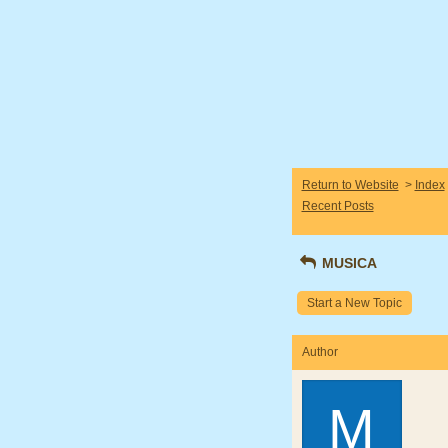
Return to Website
>
Index
Recent Posts
MUSICA
Start a New Topic
Author
M