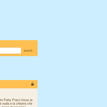
search
nto Patty Pravo fosse (e
e nuda e la chitarra che