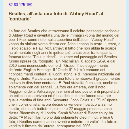
82.60.175.159
Beatles, all'asta rara foto di 'Abbey Road' al
'contrario'
La foto dei Beatles che attraversano il celebre passaggio pedonale
di Abbey Road è diventata una delle immagini-icona del mondo del
pop. I Fab, come noto, sulla copertina dell'album "Abbey Road"
vanno da sinistra verso destra con John Lennon in testa. Il terzo, e
il solo scalzo, è Paul McCartney; il fatto che non abbia le scarpe
ha alimentato negli anni le ipotesi più fantasiose, tra le quali la
famosa teoria "Paul is dead". Le zebre col passaggio dei Beatles
furono riprese dal fotografo Iain Macmillan l'8 agosto 1969, e dal
2010 sono riconosciute come di "Grade II" su suggerimento
dell'ente English Heritage. Il "Grade II" è il più comune dei
riconoscimenti conferiti ai luoghi storici e di interesse nazionale del
Regno Unito. Ma c'era anche una foto che ritraeva il gruppo mentre
andava in direzione contraria. E Paul stavolta è calzato, anche se
solamente con dei sandali. La foto ora emersa, con il noto
Maggiolino della Volkswagen sempre al suo posto, è di proprietà di
un collezionista privato ed è una delle sei che furono scattate
quella mattina di fine anni Sessanta. John Coles sul "Sun" riporta
che il collezionista ha ora deciso di vendere il particolarissimo
scatto, che sarà battuto il prossimo 22 maggio presso la casa
d'aste Bloomsbury di Londra. Sarah Wheeler di Bloomsbury ha
detto: "A Macmillan furono dati solamente dieci minuti e fece 6
foto, i Beatles camminarono avanti e indietro tre volte". La foto in
vendita è firmata dall'autore, scomparso nel 2006.