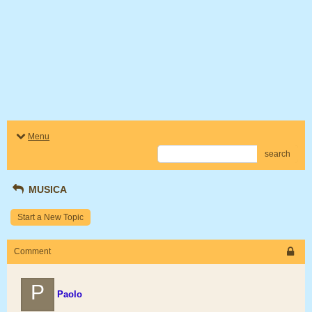
Menu
search
MUSICA
Start a New Topic
Comment
P
Paolo