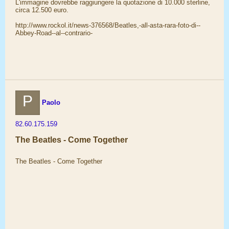
L'immagine dovrebbe raggiungere la quotazione di 10.000 sterline,
circa 12.500 euro.
http://www.rockol.it/news-376568/Beatles,-all-asta-rara-foto-di--
Abbey-Road--al--contrario-
P
Paolo
82.60.175.159
The Beatles - Come Together
The Beatles - Come Together