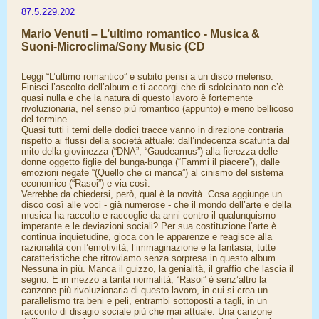
87.5.229.202
Mario Venuti – L’ultimo romantico - Musica &
Suoni-Microclima/Sony Music (CD
Leggi “L’ultimo romantico” e subito pensi a un disco melenso.
Finisci l’ascolto dell’album e ti accorgi che di sdolcinato non c’è
quasi nulla e che la natura di questo lavoro è fortemente
rivoluzionaria, nel senso più romantico (appunto) e meno bellicoso
del termine.
Quasi tutti i temi delle dodici tracce vanno in direzione contraria
rispetto ai flussi della società attuale: dall’indecenza scaturita dal
mito della giovinezza (“DNA”, “Gaudeamus”) alla fierezza delle
donne oggetto figlie del bunga-bunga (“Fammi il piacere”), dalle
emozioni negate “(Quello che ci manca”) al cinismo del sistema
economico (“Rasoi”) e via così.
Verrebbe da chiedersi, però, qual è la novità. Cosa aggiunge un
disco così alle voci - già numerose - che il mondo dell’arte e della
musica ha raccolto e raccoglie da anni contro il qualunquismo
imperante e le deviazioni sociali? Per sua costituzione l’arte è
continua inquietudine, gioca con le apparenze e reagisce alla
razionalità con l’emotività, l’immaginazione e la fantasia; tutte
caratteristiche che ritroviamo senza sorpresa in questo album.
Nessuna in più. Manca il guizzo, la genialità, il graffio che lascia il
segno. E in mezzo a tanta normalità, “Rasoi” è senz’altro la
canzone più rivoluzionaria di questo lavoro, in cui si crea un
parallelismo tra beni e peli, entrambi sottoposti a tagli, in un
racconto di disagio sociale più che mai attuale. Una canzone