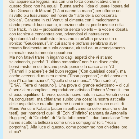
dall’apparenza leggera, ma con una forza comunicativa che in
questo disco non ha eguali. Buona anche l’idea di usare l’opera del
Don Giovanni di Mozart (“Là ci darem la mano”) per offrirne un
risvolto più lussurioso, nel nome de “l’arte della conoscenza
biblica”. Canzone in cui Venuti si cimenta con il melodramma
dando prova di buon canto, intenzione che si perde invece nella
title track, in cui – probabilmente senza volerlo – la voce è dosata
con tecnica e concentrazione, privandosi di naturalezza.
Spontaneità che piuttosto ritroviamo in un’altra prova colta e
ironica: “Gaudeamus”, in cui sacro e profano sembrano aver
trovato finalmente un suolo comune, aiutati da un arrangiamento
minimale assolutamente opportuno.
Ma non fatevi trarre in inganno dagli aspetti che vi stiamo
sciorinando, perché “L’ultimo romantico” non è un disco colto,
bensì misto, in cui trovano posto persino la dance anni '70
(“Fammi il piacere”) e del buon reggae (“Con qualsiasi cosa”), ma
anche accenni di musica etnica (“Rosa porporina”) e del consueto
pop (“Trasformazione”, “Quello che ci manca”, “Non sarò io”,
“DNA”, “Terra di nessuno”). Una prova di grande eclettismo – di cui
è senz’altro complice il coproduttore artistico Roberto Vernetti - ma
di poco equilibrio. E’ vero, questo nuovo nato in casa Venuti non ci
ha conquistati, ma chiariamo subito una cosa: la nostra asticella
delle aspettative era alta, perché i nomi in oggetto sono quelli di
Mario Venuti e Kaballà (autori rispettivamente delle musiche e dei
testi), per intenderci quelli di “Echi d’infinito” (cantata da Antonella
Ruggiero), di “Crudele”, di “Nella fattispecie”… due fuoriclasse “che
hanno scelto la bellezza come unica compagna” (cit. “Rosa
porporina”). Alla luce di questo, come potremmo non chiedere loro
di più?