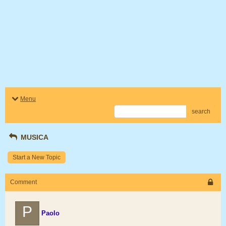
Menu
search
MUSICA
Start a New Topic
Comment
P
Paolo