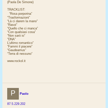
(Paola De Simone)
TRACKLIST:
“Rosa porporina”
“Trasformazioni”
“Là ci darem la mano”
“Rasoi”
“Quello che ci manca”
“Con qualsiasi cosa”
“Non sarò io”
“DNA”
L’ultimo romantico”
“Fammi il piacere”
“Gaudeamus”
“Terra di nessuno”
www.rockol.it
P
Paolo
87.5.229.202