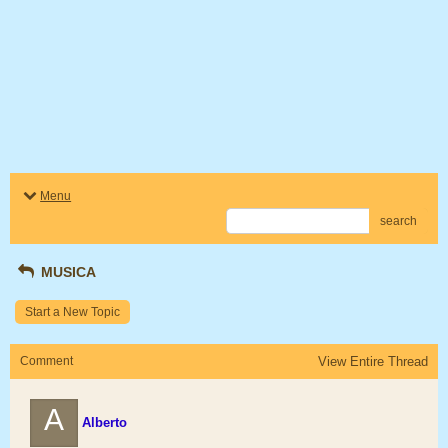
Menu
search
MUSICA
Start a New Topic
Comment
View Entire Thread
A
Alberto