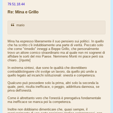
79.51.18.44
Re: Mina e Grillo
mario
Mina ha espresso liberamente il suo pensiero sui politici. In quello
che ha scritto c'è indubbiamente una parte di verità. Peccato solo
che come "rimedio" inneggi a Beppe Grillo, che personalmente
trovo un attore comico straordinario ma al quale non mi sognerei di
affidare le sorti del mio Paese. Nemmeno Monti mi piace però sia
chiaro...[/quote]
In estrema sintesi, due sono le qualità che dovrebbero
contraddistinguere chi svolge un lavoro, da quello più umile a
quello legato ad incarichi istituzionali: onestà e competenza.
Qualcuno può possedere solo la prima, altri solo la seconda la
quale, però, risulta inefficace, o peggio, addirittura dannosa, se
priva dell'onestà.
Come è altrettanto vero che l'onestà è prerogativa fondamentale
ma inefficace se manca poi la competenza.
Inoltre non dobbiamo dimenticare che, quasi sempre, il