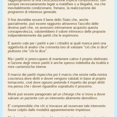
raggiungimento di una certa posizione implica compromessi, non
sempre necessariamente legati a malaffare o a illegalità, ma che
inevitabilmente condizionano, frenano, la realizzazione dei
programmi di interesse generale.
Il fine dovrebbe essere il bene dello Stato che, anche
parzialmente, può essere raggiunto attraverso l'ascolto delle
diverse parti che, se avessero intimamene acquisito questa
consapevolezza, valuterebbero il valore intrinseco delle proposte
indipendentemente dai partiti che le esprimono.
E questo vale per i partiti e per i cittadini ai quali manca però una
oggettività di analisi che consenta loro di valutare "ciò che si dice"
piuttosto che "chi lo dice".
Ma i partiti si preoccupano di mantenere calmo il proprio elettorato
e l'azione degli stessi partiti è anche spesso indebolita da rivalità e
mire carrieristiche interne.
Il marcio dei partiti rispecchia poi il marcio che esiste nella nostra
coscienza dove diritti e doveri vengono valutati in base al proprio
tornaconto, cioè dove ognuno pretende il rispetto dei propri diritti
ma pensa che i doveri riguardino soprattutto il prossimo.
Monti può essere paragonato ad un chirurgo che si trova a dover
salvare un paziente con un intervento altamente demolitivo.
E' comprensibile che chi si trovasse ad osservare tale intervento
fosse colpito dalle modalità apparentemente impietose.