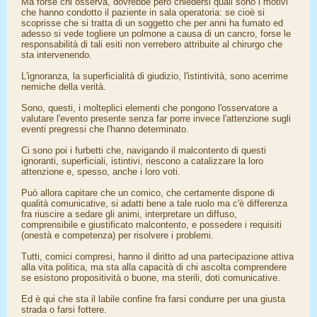
Ma forse chi osserva, dovrebbe però chiedersi quali sono i motivi
che hanno condotto il paziente in sala operatoria: se cioè si
scoprisse che si tratta di un soggetto che per anni ha fumato ed
adesso si vede togliere un polmone a causa di un cancro, forse le
responsabilità di tali esiti non verrebero attribuite al chirurgo che
sta intervenendo.
L'ignoranza, la superficialità di giudizio, l'istintività, sono acerrime
nemiche della verità.
Sono, questi, i molteplici elementi che pongono l'osservatore a
valutare l'evento presente senza far porre invece l'attenzione sugli
eventi pregressi che l'hanno determinato.
Ci sono poi i furbetti che, navigando il malcontento di questi
ignoranti, superficiali, istintivi, riescono a catalizzare la loro
attenzione e, spesso, anche i loro voti.
Può allora capitare che un comico, che certamente dispone di
qualità comunicative, si adatti bene a tale ruolo ma c'è differenza
fra riuscire a sedare gli animi, interpretare un diffuso,
comprensibile e giustificato malcontento, e possedere i requisiti
(onestà e competenza) per risolvere i problemi.
Tutti, comici compresi, hanno il diritto ad una partecipazione attiva
alla vita politica, ma sta alla capacità di chi ascolta comprendere
se esistono propositività o buone, ma sterili, doti comunicative.
Ed è qui che sta il labile confine fra farsi condurre per una giusta
strada o farsi fottere.