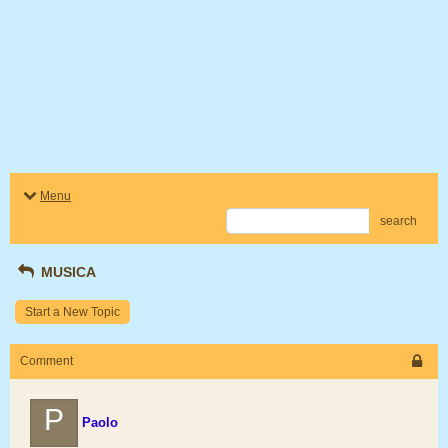
Menu
search
MUSICA
Start a New Topic
Comment
P
Paolo