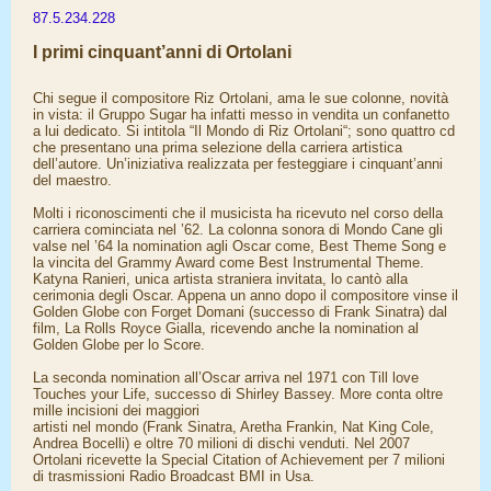
87.5.234.228
I primi cinquant’anni di Ortolani
Chi segue il compositore Riz Ortolani, ama le sue colonne, novità
in vista: il Gruppo Sugar ha infatti messo in vendita un confanetto
a lui dedicato. Si intitola “Il Mondo di Riz Ortolani“; sono quattro cd
che presentano una prima selezione della carriera artistica
dell’autore. Un’iniziativa realizzata per festeggiare i cinquant’anni
del maestro.
Molti i riconoscimenti che il musicista ha ricevuto nel corso della
carriera cominciata nel ’62. La colonna sonora di Mondo Cane gli
valse nel ’64 la nomination agli Oscar come, Best Theme Song e
la vincita del Grammy Award come Best Instrumental Theme.
Katyna Ranieri, unica artista straniera invitata, lo cantò alla
cerimonia degli Oscar. Appena un anno dopo il compositore vinse il
Golden Globe con Forget Domani (successo di Frank Sinatra) dal
film, La Rolls Royce Gialla, ricevendo anche la nomination al
Golden Globe per lo Score.
La seconda nomination all’Oscar arriva nel 1971 con Till love
Touches your Life, successo di Shirley Bassey. More conta oltre
mille incisioni dei maggiori
artisti nel mondo (Frank Sinatra, Aretha Frankin, Nat King Cole,
Andrea Bocelli) e oltre 70 milioni di dischi venduti. Nel 2007
Ortolani ricevette la Special Citation of Achievement per 7 milioni
di trasmissioni Radio Broadcast BMI in Usa.