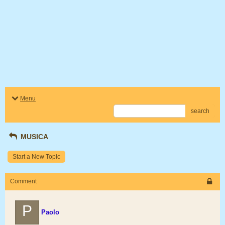
Menu
search
MUSICA
Start a New Topic
Comment
P
Paolo