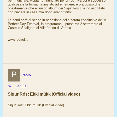
per rinunciare. Abbiamo rinunciato per un po'. Ma poi è successo
qualcosa e la forma ha iniziato ad emergere, e ora posso dire
onestamente che è l'unico album dei Sigur Rós che ho ascoltato
con piacere in casa mia dopo averlo finito”.
La band sarà di scena in occasione della serata conclusiva dell'A
Perfect Day Festival, in programma il prossimo 2 settembre al
Castello Scaligero di Villafranca di Verona.
www.rockol.it
P
Paolo
87.5.237.106
Sigur Rós: Ekki múkk (Official video)
Sigur Rós: Ekki múkk (Official video)