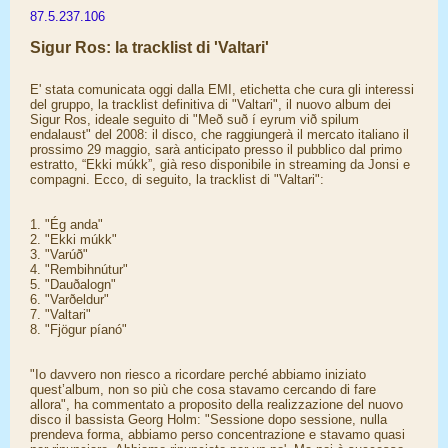
87.5.237.106
Sigur Ros: la tracklist di 'Valtari'
E' stata comunicata oggi dalla EMI, etichetta che cura gli interessi
del gruppo, la tracklist definitiva di "Valtari", il nuovo album dei
Sigur Ros, ideale seguito di "Með suð í eyrum við spilum
endalaust" del 2008: il disco, che raggiungerà il mercato italiano il
prossimo 29 maggio, sarà anticipato presso il pubblico dal primo
estratto, “Ekki múkk”, già reso disponibile in streaming da Jonsi e
compagni. Ecco, di seguito, la tracklist di "Valtari":
1. "Ég anda"
2. "Ekki múkk"
3. "Varúð"
4. "Rembihnútur"
5. "Dauðalogn"
6. "Varðeldur"
7. "Valtari"
8. "Fjögur píanó"
"Io davvero non riesco a ricordare perché abbiamo iniziato
quest’album, non so più che cosa stavamo cercando di fare
allora", ha commentato a proposito della realizzazione del nuovo
disco il bassista Georg Holm: "Sessione dopo sessione, nulla
prendeva forma, abbiamo perso concentrazione e stavamo quasi