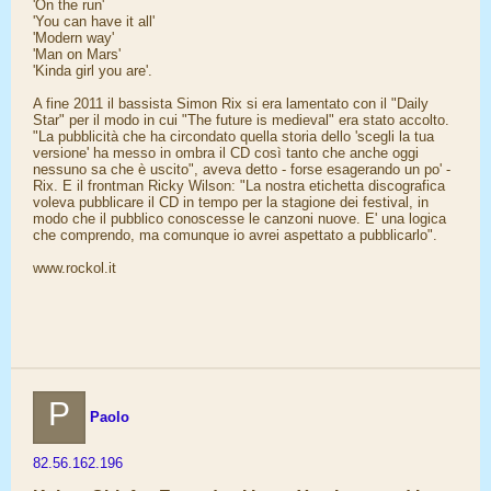
'On the run'
'You can have it all'
'Modern way'
'Man on Mars'
'Kinda girl you are'.
A fine 2011 il bassista Simon Rix si era lamentato con il "Daily
Star" per il modo in cui "The future is medieval" era stato accolto.
"La pubblicità che ha circondato quella storia dello 'scegli la tua
versione' ha messo in ombra il CD così tanto che anche oggi
nessuno sa che è uscito", aveva detto - forse esagerando un po' -
Rix. E il frontman Ricky Wilson: "La nostra etichetta discografica
voleva pubblicare il CD in tempo per la stagione dei festival, in
modo che il pubblico conoscesse le canzoni nuove. E' una logica
che comprendo, ma comunque io avrei aspettato a pubblicarlo".
www.rockol.it
P
Paolo
82.56.162.196