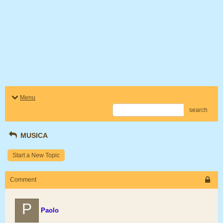
Menu
search
MUSICA
Start a New Topic
Comment
P
Paolo