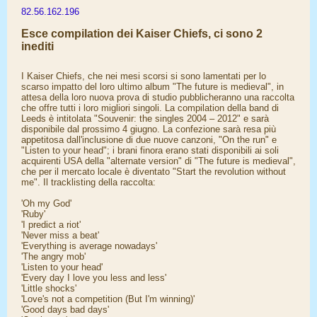
82.56.162.196
Esce compilation dei Kaiser Chiefs, ci sono 2
inediti
I Kaiser Chiefs, che nei mesi scorsi si sono lamentati per lo
scarso impatto del loro ultimo album "The future is medieval", in
attesa della loro nuova prova di studio pubblicheranno una raccolta
che offre tutti i loro migliori singoli. La compilation della band di
Leeds è intitolata "Souvenir: the singles 2004 – 2012" e sarà
disponibile dal prossimo 4 giugno. La confezione sarà resa più
appetitosa dall'inclusione di due nuove canzoni, "On the run" e
"Listen to your head"; i brani finora erano stati disponibili ai soli
acquirenti USA della "alternate version" di "The future is medieval",
che per il mercato locale è diventato "Start the revolution without
me". Il tracklisting della raccolta:
'Oh my God'
'Ruby'
'I predict a riot'
'Never miss a beat'
'Everything is average nowadays'
'The angry mob'
'Listen to your head'
'Every day I love you less and less'
'Little shocks'
'Love's not a competition (But I'm winning)'
'Good days bad days'