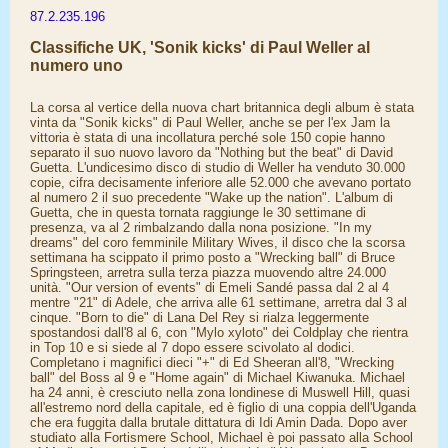
87.2.235.196
Classifiche UK, 'Sonik kicks' di Paul Weller al
numero uno
La corsa al vertice della nuova chart britannica degli album è stata
vinta da "Sonik kicks" di Paul Weller, anche se per l'ex Jam la
vittoria è stata di una incollatura perché sole 150 copie hanno
separato il suo nuovo lavoro da "Nothing but the beat" di David
Guetta. L'undicesimo disco di studio di Weller ha venduto 30.000
copie, cifra decisamente inferiore alle 52.000 che avevano portato
al numero 2 il suo precedente "Wake up the nation". L'album di
Guetta, che in questa tornata raggiunge le 30 settimane di
presenza, va al 2 rimbalzando dalla nona posizione. "In my
dreams" del coro femminile Military Wives, il disco che la scorsa
settimana ha scippato il primo posto a "Wrecking ball" di Bruce
Springsteen, arretra sulla terza piazza muovendo altre 24.000
unità. "Our version of events" di Emeli Sandé passa dal 2 al 4
mentre "21" di Adele, che arriva alle 61 settimane, arretra dal 3 al
cinque. "Born to die" di Lana Del Rey si rialza leggermente
spostandosi dall'8 al 6, con "Mylo xyloto" dei Coldplay che rientra
in Top 10 e si siede al 7 dopo essere scivolato al dodici.
Completano i magnifici dieci "+" di Ed Sheeran all'8, "Wrecking
ball" del Boss al 9 e "Home again" di Michael Kiwanuka. Michael
ha 24 anni, è cresciuto nella zona londinese di Muswell Hill, quasi
all'estremo nord della capitale, ed è figlio di una coppia dell'Uganda
che era fuggita dalla brutale dittatura di Idi Amin Dada. Dopo aver
studiato alla Fortismere School, Michael è poi passato alla School