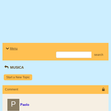
Menu
search
MUSICA
Start a New Topic
Comment
P
Paolo