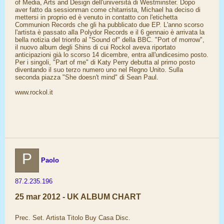
of Media, Arts and Design dell'università di Westminster. Dopo
aver fatto da sessionman come chitarrista, Michael ha deciso di
mettersi in proprio ed è venuto in contatto con l'etichetta
Communion Records che gli ha pubblicato due EP. L'anno scorso
l'artista è passato alla Polydor Records e il 6 gennaio è arrivata la
bella notizia del trionfo al "Sound of" della BBC. "Port of morrow",
il nuovo album degli Shins di cui Rockol aveva riportato
anticipazioni già lo scorso 14 dicembre, entra all'undicesimo posto.
Per i singoli, "Part of me" di Katy Perry debutta al primo posto
diventando il suo terzo numero uno nel Regno Unito. Sulla
seconda piazza "She doesn't mind" di Sean Paul.
www.rockol.it
P
Paolo
87.2.235.196
25 mar 2012 - UK ALBUM CHART
Prec. Set. Artista Titolo Buy Casa Disc.