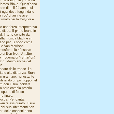
e "next big thing" che ha
 James Blake. Quest'anno
se di soli 24 anni. Lui si
 ugandesi, fuggiti dalle
un po' di anni e aver
irmato per la Polydor e
 una forza interpretativa
 disco. Il primo brano in
l. Il tutto condito da
della musica black e si
cano per lui sono come
n e Van Morrison.
mosfere più riflessive:
e di Bon Iver. Un altro
 moderna di "(Sittin' on)
izio. Merito anche del
ge.
ndare delle tracce. Le
ciano alla distanza. Brani
on graffiano, nonostante
finando un po' troppo nel
m con il suo incidere
rso però cambia proprio
 spunto di fondo,
mo finale.
occa. Per carità,
enire assicurato. Il suo
dei suoi riferimenti non
nti delle canzoni sono