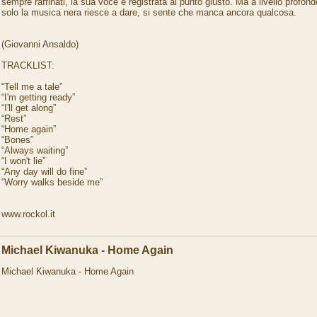
sempre raffinati, la sua voce è registrata al punto giusto. Ma a livello profond
solo la musica nera riesce a dare, si sente che manca ancora qualcosa.
(Giovanni Ansaldo)
TRACKLIST:
“Tell me a tale”
“I'm getting ready”
“I'll get along”
“Rest”
“Home again”
“Bones”
“Always waiting”
“I won't lie”
“Any day will do fine”
“Worry walks beside me”
www.rockol.it
Michael Kiwanuka - Home Again
Michael Kiwanuka - Home Again