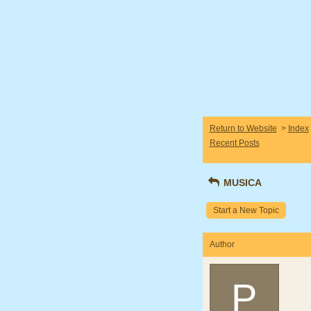
Return to Website
>
Index
Recent Posts
MUSICA
Start a New Topic
Author
P