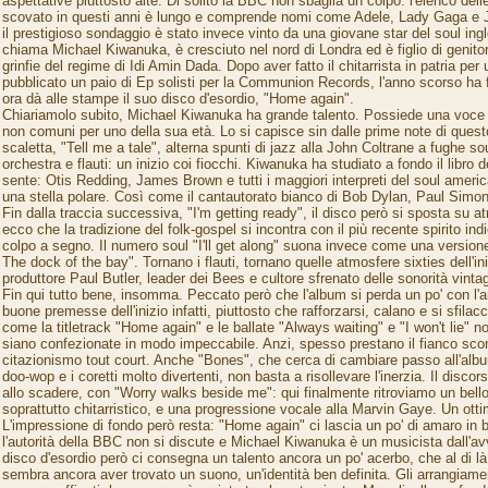
aspettative piuttosto alte. Di solito la BBC non sbaglia un colpo: l'elenco dell
scovato in questi anni è lungo e comprende nomi come Adele, Lady Gaga e
il prestigioso sondaggio è stato invece vinto da una giovane star del soul ingle
chiama Michael Kiwanuka, è cresciuto nel nord di Londra ed è figlio di genitori
grinfie del regime di Idi Amin Dada. Dopo aver fatto il chitarrista in patria per 
pubblicato un paio di Ep solisti per la Communion Records, l'anno scorso ha f
ora dà alle stampe il suo disco d'esordio, "Home again".
Chiariamolo subito, Michael Kiwanuka ha grande talento. Possiede una voce e
non comuni per uno della sua età. Lo si capisce sin dalle prime note di questo
scaletta, "Tell me a tale", alterna spunti di jazz alla John Coltrane a fughe sou
orchestra e flauti: un inizio coi fiocchi. Kiwanuka ha studiato a fondo il libro 
sente: Otis Redding, James Brown e tutti i maggiori interpreti del soul ameri
una stella polare. Così come il cantautorato bianco di Bob Dylan, Paul Simo
Fin dalla traccia successiva, "I'm getting ready", il disco però si sposta su at
ecco che la tradizione del folk-gospel si incontra con il più recente spirito indi
colpo a segno. Il numero soul "I'll get along" suona invece come una versione
The dock of the bay". Tornano i flauti, tornano quelle atmosfere sixties dell'in
produttore Paul Butler, leader dei Bees e cultore sfrenato delle sonorità vinta
Fin qui tutto bene, insomma. Peccato però che l'album si perda un po' con l'a
buone premesse dell'inizio infatti, piuttosto che rafforzarsi, calano e si sfilac
come la titletrack "Home again" e le ballate "Always waiting" e "I won't lie" n
siano confezionate in modo impeccabile. Anzi, spesso prestano il fianco scon
citazionismo tout court. Anche "Bones", che cerca di cambiare passo all'albu
doo-wop e i coretti molto divertenti, non basta a risollevare l'inerzia. Il disco
allo scadere, con "Worry walks beside me": qui finalmente ritroviamo un bello
soprattutto chitarristico, e una progressione vocale alla Marvin Gaye. Un otti
L'impressione di fondo però resta: "Home again" ci lascia un po' di amaro in b
l'autorità della BBC non si discute e Michael Kiwanuka è un musicista dall'avv
disco d'esordio però ci consegna un talento ancora un po' acerbo, che al di là 
sembra ancora aver trovato un suono, un'identità ben definita. Gli arrangiame