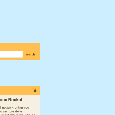
search
ione Rockol
l network britannico
no sempre delle