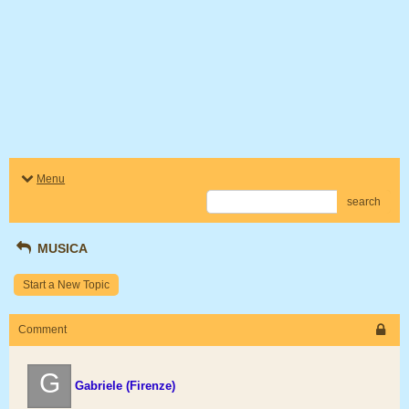
Menu
search
MUSICA
Start a New Topic
Comment
G
Gabriele (Firenze)