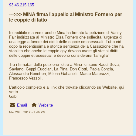
93.46.215.165
--->>> MINA firma l'appello al Ministro Fornero per
le coppie di fatto
Incredibile ma vero: anche Mina ha firmato la petizione di Vanity
Fair indirizzata al Ministro Elsa Fornero che sollecita l'urgenza di
una legge a favore dei diritti delle coppie omosessuali. Tutto ciò
dopo la recentissima e storica sentenza della Cassazione che ha
stabilito che anche le coppie gay devono avere gli stessi diritti
delle coppie etrosessuali e devono considerarsi 'famiglia'.
Tra i firmatari della petizione -oltre a Mina- ci sono Raoul Bova,
Saviano, Geppi Cucciari, La Pina, Don Ciotti, Paola Concia,
Alessandro Benetton, Milena Gabanelli, Marco Materazzi,
Francesco Vezzoli.
L'articolo completo è al link che trovate cliccando su Website, qui
sotto.
Gab.
Email
Website
Mar 20th, 2012 - 1:46 PM