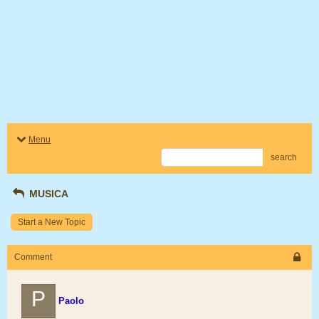
Menu
search
MUSICA
Start a New Topic
Comment
P
Paolo