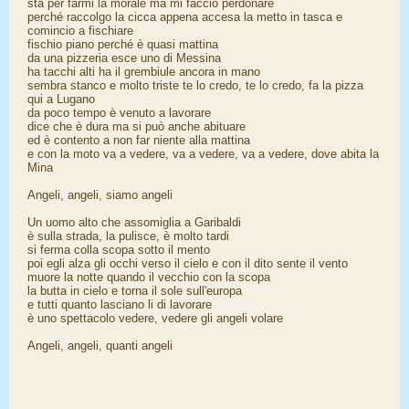
sta per farmi la morale ma mi faccio perdonare
perché raccolgo la cicca appena accesa la metto in tasca e
comincio a fischiare
fischio piano perché è quasi mattina
da una pizzeria esce uno di Messina
ha tacchi alti ha il grembiule ancora in mano
sembra stanco e molto triste te lo credo, te lo credo, fa la pizza
qui a Lugano
da poco tempo è venuto a lavorare
dice che è dura ma si può anche abituare
ed è contento a non far niente alla mattina
e con la moto va a vedere, va a vedere, va a vedere, dove abita la
Mina
Angeli, angeli, siamo angeli
Un uomo alto che assomiglia a Garibaldi
è sulla strada, la pulisce, è molto tardi
si ferma colla scopa sotto il mento
poi egli alza gli occhi verso il cielo e con il dito sente il vento
muore la notte quando il vecchio con la scopa
la butta in cielo e torna il sole sull'europa
e tutti quanto lasciano li di lavorare
è uno spettacolo vedere, vedere gli angeli volare
Angeli, angeli, quanti angeli