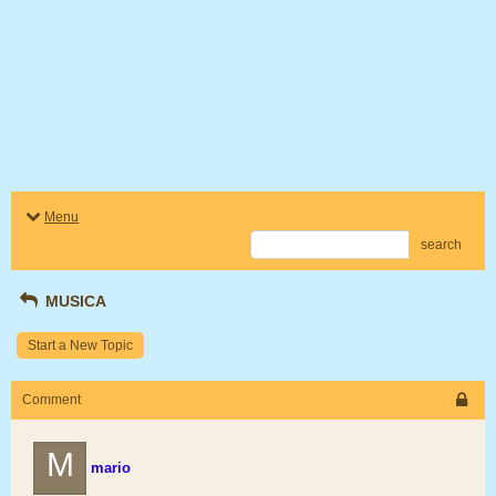
Menu
search
MUSICA
Start a New Topic
Comment
M
mario