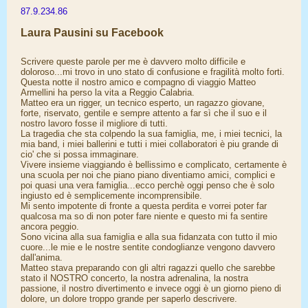
87.9.234.86
Laura Pausini su Facebook
Scrivere queste parole per me è davvero molto difficile e
doloroso...mi trovo in uno stato di confusione e fragilità molto forti.
Questa notte il nostro amico e compagno di viaggio Matteo
Armellini ha perso la vita a Reggio Calabria.
Matteo era un rigger, un tecnico esperto, un ragazzo giovane,
forte, riservato, gentile e sempre attento a far sì che il suo e il
nostro lavoro fosse il migliore di tutti.
La tragedia che sta colpendo la sua famiglia, me, i miei tecnici, la
mia band, i miei ballerini e tutti i miei collaboratori è piu grande di
cio' che si possa immaginare.
Vivere insieme viaggiando è bellissimo e complicato, certamente è
una scuola per noi che piano piano diventiamo amici, complici e
poi quasi una vera famiglia...ecco perchè oggi penso che è solo
ingiusto ed è semplicemente incomprensibile.
Mi sento impotente di fronte a questa perdita e vorrei poter far
qualcosa ma so di non poter fare niente e questo mi fa sentire
ancora peggio.
Sono vicina alla sua famiglia e alla sua fidanzata con tutto il mio
cuore...le mie e le nostre sentite condoglianze vengono davvero
dall'anima.
Matteo stava preparando con gli altri ragazzi quello che sarebbe
stato il NOSTRO concerto, la nostra adrenalina, la nostra
passione, il nostro divertimento e invece oggi è un giorno pieno di
dolore, un dolore troppo grande per saperlo descrivere.