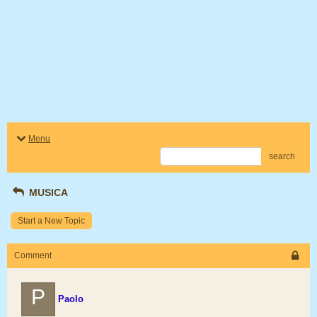
Menu
search
MUSICA
Start a New Topic
Comment
P
Paolo