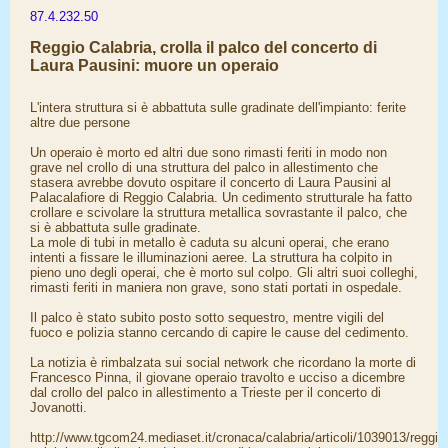
87.4.232.50
Reggio Calabria, crolla il palco del concerto di
Laura Pausini: muore un operaio
L'intera struttura si è abbattuta sulle gradinate dell'impianto: ferite
altre due persone
Un operaio è morto ed altri due sono rimasti feriti in modo non
grave nel crollo di una struttura del palco in allestimento che
stasera avrebbe dovuto ospitare il concerto di Laura Pausini al
Palacalafiore di Reggio Calabria. Un cedimento strutturale ha fatto
crollare e scivolare la struttura metallica sovrastante il palco, che
si è abbattuta sulle gradinate.
La mole di tubi in metallo è caduta su alcuni operai, che erano
intenti a fissare le illuminazioni aeree. La struttura ha colpito in
pieno uno degli operai, che è morto sul colpo. Gli altri suoi colleghi,
rimasti feriti in maniera non grave, sono stati portati in ospedale.
Il palco è stato subito posto sotto sequestro, mentre vigili del
fuoco e polizia stanno cercando di capire le cause del cedimento.
La notizia è rimbalzata sui social network che ricordano la morte di
Francesco Pinna, il giovane operaio travolto e ucciso a dicembre
dal crollo del palco in allestimento a Trieste per il concerto di
Jovanotti.
http://www.tgcom24.mediaset.it/cronaca/calabria/articoli/1039013/reggio