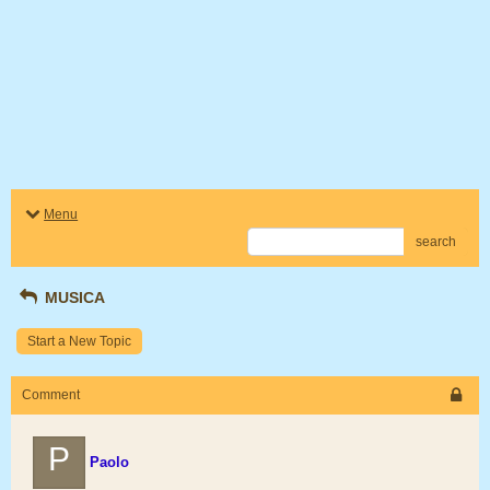
Menu
search
MUSICA
Start a New Topic
Comment
P
Paolo