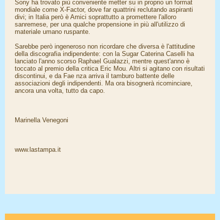
Sony ha trovato più conveniente metter su in proprio un format
mondiale come X-Factor, dove far quattrini reclutando aspiranti
divi; in Italia però è Amici soprattutto a promettere l'alloro
sanremese, per una qualche propensione in più all'utilizzo di
materiale umano ruspante.
Sarebbe però ingeneroso non ricordare che diversa è l'attitudine
della discografia indipendente: con la Sugar Caterina Caselli ha
lanciato l'anno scorso Raphael Gualazzi, mentre quest'anno è
toccato al premio della critica Eric Mou. Altri si agitano con risultati
discontinui, e da Fae nza arriva il tamburo battente delle
associazioni degli indipendenti. Ma ora bisognerà ricominciare,
ancora una volta, tutto da capo.
Marinella Venegoni
www.lastampa.it