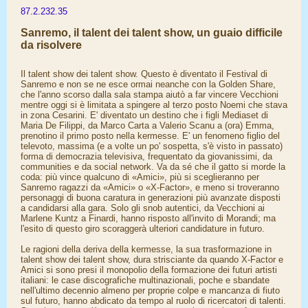
87.2.232.35
Sanremo, il talent dei talent show, un guaio difficile
da risolvere
Il talent show dei talent show. Questo è diventato il Festival di
Sanremo e non se ne esce ormai neanche con la Golden Share,
che l'anno scorso dalla sala stampa aiutò a far vincere Vecchioni
mentre oggi si è limitata a spingere al terzo posto Noemi che stava
in zona Cesarini. E' diventato un destino che i figli Mediaset di
Maria De Filippi, da Marco Carta a Valerio Scanu a (ora) Emma,
prenotino il primo posto nella kermesse. E' un fenomeno figlio del
televoto, massima (e a volte un po' sospetta, s'è visto in passato)
forma di democrazia televisiva, frequentato da giovanissimi, da
communities e da social network. Va da sé che il gatto si morde la
coda: più vince qualcuno di «Amici», più si sceglieranno per
Sanremo ragazzi da «Amici» o «X-Factor», e meno si troveranno
personaggi di buona caratura in generazioni più avanzate disposti
a candidarsi alla gara. Solo gli snob autentici, da Vecchioni ai
Marlene Kuntz a Finardi, hanno risposto all'invito di Morandi; ma
l'esito di questo giro scoraggerà ulteriori candidature in futuro.
Le ragioni della deriva della kermesse, la sua trasformazione in
talent show dei talent show, dura strisciante da quando X-Factor e
Amici si sono presi il monopolio della formazione dei futuri artisti
italiani: le case discografiche multinazionali, poche e sbandate
nell'ultimo decennio almeno per proprie colpe e mancanza di fiuto
sul futuro, hanno abdicato da tempo al ruolo di ricercatori di talenti.