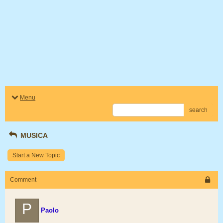
Menu
search
MUSICA
Start a New Topic
Comment
P
Paolo