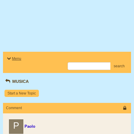
Menu
search
MUSICA
Start a New Topic
Comment
P
Paolo