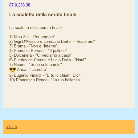
87.9.236.38
La scaletta della serata finale
La scaletta della serata finale:
1) Nina Zilli -"Per sempre"
2) Gigi D'Alessio e Loredana Berte' - "Respirare"
3) Emma - "Non è l'inferno"
4) Samuele Bersani - "Il pallone"
5) Dolcenera - "Ci vediamo a casa"
6) Pierdavide Carone e Lucio Dalla - "Nanì"
7) Noemi - "Sono solo parole"
Arisa - "La notte"
9) Eugenio Finardi - "E tu lo chiami Dio"
10) Francesco Renga - "La tua bellezza"
« back