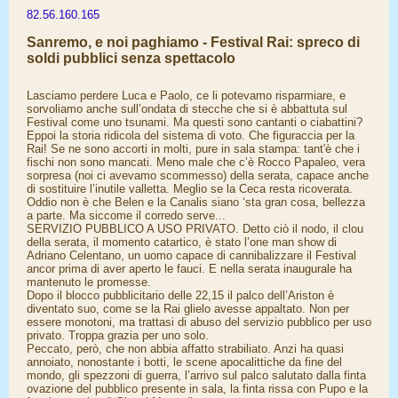
82.56.160.165
Sanremo, e noi paghiamo - Festival Rai: spreco di
soldi pubblici senza spettacolo
Lasciamo perdere Luca e Paolo, ce li potevamo risparmiare, e
sorvoliamo anche sull’ondata di stecche che si è abbattuta sul
Festival come uno tsunami. Ma questi sono cantanti o ciabattini?
Eppoi la storia ridicola del sistema di voto. Che figuraccia per la
Rai! Se ne sono accorti in molti, pure in sala stampa: tant'è che i
fischi non sono mancati. Meno male che c’è Rocco Papaleo, vera
sorpresa (noi ci avevamo scommesso) della serata, capace anche
di sostituire l’inutile valletta. Meglio se la Ceca resta ricoverata.
Oddio non è che Belen e la Canalis siano ‘sta gran cosa, bellezza
a parte. Ma siccome il corredo serve...
SERVIZIO PUBBLICO A USO PRIVATO. Detto ciò il nodo, il clou
della serata, il momento catartico, è stato l’one man show di
Adriano Celentano, un uomo capace di cannibalizzare il Festival
ancor prima di aver aperto le fauci. E nella serata inaugurale ha
mantenuto le promesse.
Dopo il blocco pubblicitario delle 22,15 il palco dell’Ariston è
diventato suo, come se la Rai glielo avesse appaltato. Non per
essere monotoni, ma trattasi di abuso del servizio pubblico per uso
privato. Troppa grazia per uno solo.
Peccato, però, che non abbia affatto strabiliato. Anzi ha quasi
annoiato, nonostante i botti, le scene apocalittiche da fine del
mondo, gli spezzoni di guerra, l’arrivo sul palco salutato dalla finta
ovazione del pubblico presente in sala, la finta rissa con Pupo e la