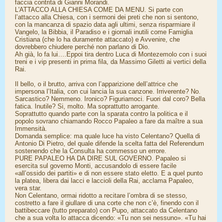
faccia contrita di Gianni Morandi.
L'ATTACCO ALLA CHIESA COME DA MENU. Si parte con
l’attacco alla Chiesa, con i sermoni dei preti che non si sentono,
con la mancanza di spazio data agli ultimi, senza risparmiare il
Vangelo, la Bibbia, il Paradiso e i giornali inutili come Famiglia
Cristiana (che lo ha duramente attaccato) e Avvenire, che
dovrebbero chiudere perché non parlano di Dio.
Ah già, lo fa lui….Eppoi tira dentro Luca di Montezemolo con i suoi
treni e i vip presenti in prima fila, da Massimo Giletti ai vertici della
Rai.
Il bello, o il brutto, arriva con l’apparizione dell’attrice che
impersona l’Italia, con cui lancia la sua canzone. Irriverente? No.
Sarcastico? Nemmeno. Ironico? Figuriamoci. Fuori dal coro? Bella
fatica. Inutile? Si, molto. Ma soprattutto arrogante.
Soprattutto quando parte con la sparata contro la politica e il
popolo sovrano chiamando Rocco Papaleo a fare da maître a sua
Immensità.
Domanda semplice: ma quale luce ha visto Celentano? Quella di
Antonio Di Pietro, del quale difende la scelta fatta del Referendum
sostenendo che la Consulta ha commesso un errore.
PURE PAPALEO HA DA DIRE SUL GOVERNO. Papaleo si
esercita sul governo Monti, accusandolo di essere facile
«all’ossido dei partiti» e di non essere stato eletto. E a quel punto
la platea, libera dai lacci e laccioli della Rai, acclama Papaleo,
vera star.
Non Celentano, ormai ridotto a recitare l’ombra di se stesso,
costretto a fare il giullare di una corte che non c’è, finendo con il
battibeccare (tutto preparato) con Pupo, attaccato da Celentano
che a sua volta lo attacca dicendo: «Tu non sei nessuno». «Tu hai