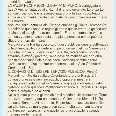
la verità in tasca».
LA FALSA RECITA (CON LITIGATA) DI PUPO. Sceneggiata o
farsa? Anche l’attacco alla Rai, al direttore generale, Lorenza Lei,
sul caso Santoro è una sceneggiata o una farsa? Pupo, terzo
attore in commedia, recita così male da non convincere nemmeno
sua madre.
Assurdo, folle, demenziale. Perché quando i giullari si sentono Re
e decidono quali sono le regole giuste o quelle errate, significa che
qualcosa di sbagliato sta accadendo. E sì, buttiamola in vacca
con una versione casereccia che più casereccia non si può dei
Blues Brothers de’ noantri.
Ma davvero la Rai ha speso tutti questi soldi per questa buffonata?
E legittimo, lecito, concedere un palco come quello di Sanremo a
uno che non sa più cosa dice? Consulta, referendum, popolo
sovrano, elezioni, governo, sono cose da maneggiare con cura,
non in modo superficiale e sciocco. Andando persino contro
l’azienda che ti ospita, oltre che contro il solito Aldo Grasso del
Corriere della Sera.
IL CORAGGIO DI ESSERE SERVIZIO PUBBLICO. Perché
Morandi ha fatto da spalla a Celentano? E ora la Rai avrà il
coraggio di essere servizio pubblico oppure si mostrerà
canagliescamente coniglia? Viene la voglia di stendere un velo
pietoso. Anche quando il Molleggiato attacca la Francia e l’Europa
cinica e armata sino ai denti.
No, a questo punto è giusto alzare il sipario sulle polemiche. Tutte
e senza censure, visto che secondo Celentano e Morandi la Rai
censura. Bene, bravi, sette più. E, per favore, lasciate stare Dio.
Un’altra cosa da maneggiare con cura, molta cura. Limitatevi a
cantare, per favore, almeno quello resta accettabile, sapendo
maneggiare la materia.