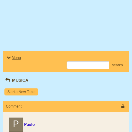
Menu
search
MUSICA
Start a New Topic
Comment
P
Paolo