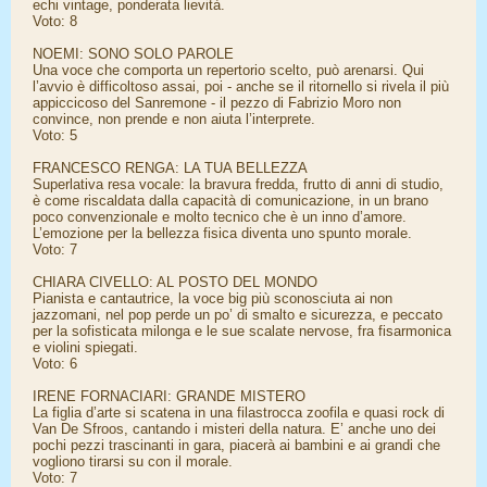
echi vintage, ponderata lievità.
Voto: 8
NOEMI: SONO SOLO PAROLE
Una voce che comporta un repertorio scelto, può arenarsi. Qui
l’avvio è difficoltoso assai, poi - anche se il ritornello si rivela il più
appiccicoso del Sanremone - il pezzo di Fabrizio Moro non
convince, non prende e non aiuta l’interprete.
Voto: 5
FRANCESCO RENGA: LA TUA BELLEZZA
Superlativa resa vocale: la bravura fredda, frutto di anni di studio,
è come riscaldata dalla capacità di comunicazione, in un brano
poco convenzionale e molto tecnico che è un inno d’amore.
L’emozione per la bellezza fisica diventa uno spunto morale.
Voto: 7
CHIARA CIVELLO: AL POSTO DEL MONDO
Pianista e cantautrice, la voce big più sconosciuta ai non
jazzomani, nel pop perde un po’ di smalto e sicurezza, e peccato
per la sofisticata milonga e le sue scalate nervose, fra fisarmonica
e violini spiegati.
Voto: 6
IRENE FORNACIARI: GRANDE MISTERO
La figlia d’arte si scatena in una filastrocca zoofila e quasi rock di
Van De Sfroos, cantando i misteri della natura. E’ anche uno dei
pochi pezzi trascinanti in gara, piacerà ai bambini e ai grandi che
vogliono tirarsi su con il morale.
Voto: 7