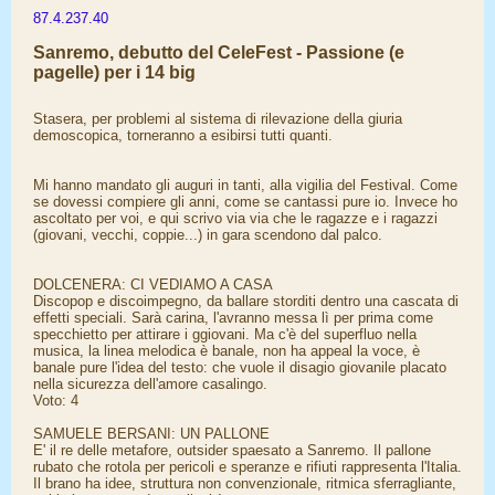
87.4.237.40
Sanremo, debutto del CeleFest - Passione (e
pagelle) per i 14 big
Stasera, per problemi al sistema di rilevazione della giuria
demoscopica, torneranno a esibirsi tutti quanti.
Mi hanno mandato gli auguri in tanti, alla vigilia del Festival. Come
se dovessi compiere gli anni, come se cantassi pure io. Invece ho
ascoltato per voi, e qui scrivo via via che le ragazze e i ragazzi
(giovani, vecchi, coppie...) in gara scendono dal palco.
DOLCENERA: CI VEDIAMO A CASA
Discopop e discoimpegno, da ballare storditi dentro una cascata di
effetti speciali. Sarà carina, l'avranno messa lì per prima come
specchietto per attirare i ggiovani. Ma c'è del superfluo nella
musica, la linea melodica è banale, non ha appeal la voce, è
banale pure l'idea del testo: che vuole il disagio giovanile placato
nella sicurezza dell'amore casalingo.
Voto: 4
SAMUELE BERSANI: UN PALLONE
E' il re delle metafore, outsider spaesato a Sanremo. Il pallone
rubato che rotola per pericoli e speranze e rifiuti rappresenta l'Italia.
Il brano ha idee, struttura non convenzionale, ritmica sferragliante,