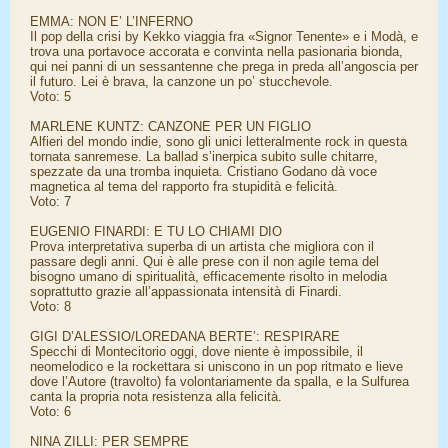
EMMA: NON E’ L’INFERNO
Il pop della crisi by Kekko viaggia fra «Signor Tenente» e i Modà, e
trova una portavoce accorata e convinta nella pasionaria bionda,
qui nei panni di un sessantenne che prega in preda all’angoscia per
il futuro. Lei è brava, la canzone un po’ stucchevole.
Voto: 5
MARLENE KUNTZ: CANZONE PER UN FIGLIO
Alfieri del mondo indie, sono gli unici letteralmente rock in questa
tornata sanremese. La ballad s’inerpica subito sulle chitarre,
spezzate da una tromba inquieta. Cristiano Godano dà voce
magnetica al tema del rapporto fra stupidità e felicità.
Voto: 7
EUGENIO FINARDI: E TU LO CHIAMI DIO
Prova interpretativa superba di un artista che migliora con il
passare degli anni. Qui è alle prese con il non agile tema del
bisogno umano di spiritualità, efficacemente risolto in melodia
soprattutto grazie all’appassionata intensità di Finardi.
Voto: 8
GIGI D’ALESSIO/LOREDANA BERTE’: RESPIRARE
Specchi di Montecitorio oggi, dove niente è impossibile, il
neomelodico e la rockettara si uniscono in un pop ritmato e lieve
dove l’Autore (travolto) fa volontariamente da spalla, e la Sulfurea
canta la propria nota resistenza alla felicità.
Voto: 6
NINA ZILLI: PER SEMPRE