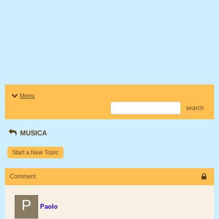
Menu
search
MUSICA
Start a New Topic
Comment
P
Paolo