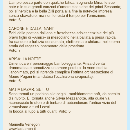
L’ampio pezzo parte con qualche fatica, sognando Mina, le sue
note e le sue grandi canzoni d’amore classiche dei primi Sessanta;
poi s’inerpica e la bella Zilli porta alla fine la notevole impresa
senza sbavature, ma non le resta il tempo per l’emozione.
Voto: 6.
CARONE E DALLA: NANI’
Echi della poetica dalliana e freschezza adolescenziale del più
bravo figlio di «Amici» si mescolano nella ballata a presa rapida,
fra candore e furbizia consumata, elettronica e chitarra, nell’eterna
storia del ragazzo innamorato della prostituta.
Voto: 7
ARISA: LA NOTTE
Dimenticare il personaggio bamboleggiante. Arisa diventa
drammatica e somatizza un amore perduto: la voce rischia
l’anonimato, poi si riprende complice l’ottima orchestrazione di
Mauro Pagani (ma ridateci l’occhialona svaporata).
Voto: 6
MATIA BAZAR: SEI TU
Sono tornati un pochino alle origini, morbidamente soft, da ascolto
disinvolto. E’ tornata anche Silvia Mezzanotte, alla quale va
riconosciuto lo sforzo di tentare di abbandonare l'antico vizio del
virtuosismo a tutti i costi.
In bocca al lupo a tutti quanti.Voto: 5
Marinella Venegoni
www.lastampa.it