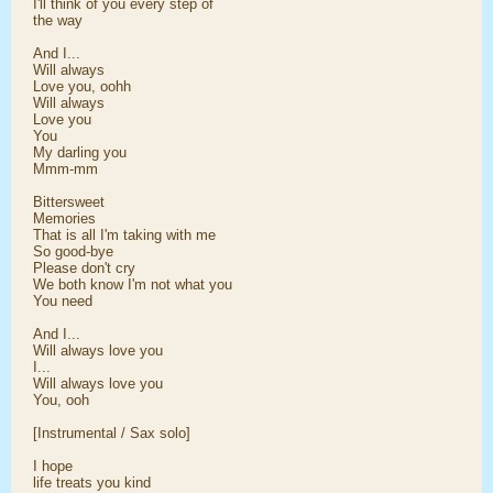
I'll think of you every step of
the way
And I...
Will always
Love you, oohh
Will always
Love you
You
My darling you
Mmm-mm
Bittersweet
Memories
That is all I'm taking with me
So good-bye
Please don't cry
We both know I'm not what you
You need
And I...
Will always love you
I...
Will always love you
You, ooh
[Instrumental / Sax solo]
I hope
life treats you kind