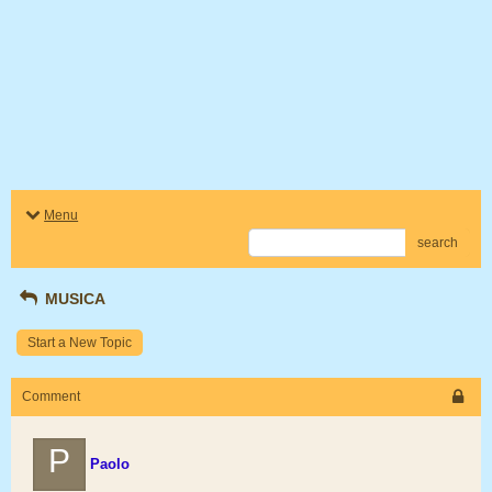
Menu
search
MUSICA
Start a New Topic
Comment
P
Paolo