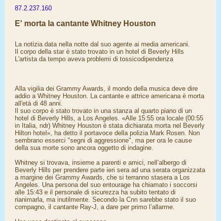
87.2.237.160
E' morta la cantante Whitney Houston
La notizia data nella notte dal suo agente ai media americani.
Il corpo della star è stato trovato in un hotel di Beverly Hills
L'artista da tempo aveva problemi di tossicodipendenza
Alla vigilia dei Grammy Awards, il mondo della musica deve dire
addio a Whitney Houston. La cantante e attrice americana è morta
all'età di 48 anni.
Il suo corpo è stato trovato in una stanza al quarto piano di un
hotel di Beverly Hills, a Los Angeles. «Alle 15:55 ora locale (00:55
in Italia, ndr) Whitney Houston è stata dichiarata morta nel Beverly
Hilton hotel», ha detto il portavoce della polizia Mark Rosen. Non
sembrano esserci "segni di aggressione", ma per ora le cause
della sua morte sono ancora oggetto di indagine.
Whitney si trovava, insieme a parenti e amici, nell’albergo di
Beverly Hills per prendere parte ieri sera ad una serata organizzata
a margine dei Grammy Awards, che si terranno stasera a Los
Angeles. Una persona del suo entourage ha chiamato i soccorsi
alle 15:43 e il personale di sicurezza ha subito tentato di
rianimarla, ma inutilmente. Secondo la Cnn sarebbe stato il suo
compagno, il cantante Ray-J, a dare per primo l’allarme.