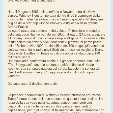
Una voce destinata al successo
Nata il 9 agosto 1963 nella periferia a Newark, città del New
Jersey, Whitney Houston portava dentro di sè il germoglio della
musica: la madre Cissy era una cantante di gospel e Whitney era
cugina della star pop Dionne Warwick e figlioccia della grande
Aretha Fraklin.
La sua è stata una carriera molto veloce: l'intensità e profondità
della sua voce l'hanno portata nel 1986, all'età di 23 anni, a vincere
il Grammy, inizio di una carriera sempre all'apice. Successo anche
testimoniato dai sette singoli consecutivi piazzati al primo posto
della "Billboard Hot 100", la classifica dei 100 singoli più venduti e
più trasmessi dalle radio negli Stati Uniti, facendo meglio di Diana
Ross e dei Beatles. In totale si calcola abbia venduto circa 190
milioni di dischi.
Una popolarità confermata anche sul grande schermo con il film
"The Bodyguard", dove la cantante recitò al fianco di Kevin
Kostner, sua sensuale guardia del corpo. La colonna sonora del
film "I will always love you" raggiunse le 45 milioni di copie
vendute.
Dal successo al declino personale
La precoce scomparsa di Whitney Houston purtroppo era attesa.
Tanto è stato repentino il suo successo, quanto il suo declino. La
forza della sua voce nulla ha potuto contro i suoi problemi
personali: la cantante ha cercato di superare i momenti di
depressione, per lo più dovuti al fallimento del suo matrimonio con