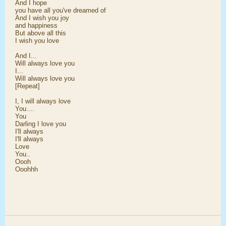
And I hope
you have all you've dreamed of
And I wish you joy
and happiness
But above all this
I wish you love
And I...
Will always love you
I...
Will always love you
[Repeat]
I, I will always love
You....
You
Darling I love you
I'll always
I'll always
Love
You..
Oooh
Ooohhh