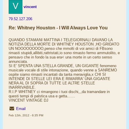
V
vincent
79.52.127.206
Re: Whitney Houston - I Will Always Love You
QUANDO STAMANI MATTINA I TELEGIORNALI DAVANO LA
NOTIZIA DELLA MORTE DI WHITNEY HOUSTON ,HO GRIDATO
UN NOOOOOOOOO,penso che mmolti di voi amici di FBsono
rimasti stupidi,allibiti,rattristati,i​o sono rimasto fermo ammutolito, e
pensavo che in fondo la sua era< una morte in un certo senso
annunciata.
SI E' SPENTA UNA STELLA GRANDE, UN GIGANTE fenomeno
musicale vocale di stile intonazione, quando venne a SANREMO
ospite siamo rimasti incantati da tanta meraviglia,x CHI SI
INTENDE DI STELLE LEI ERA E RIMARRA' UNA GIGANTE
NERA AL DI SOPRA DI TUTTE LE ALTRE STELLE
INARRIVABILE.
R.I.P WHITNEY ci rimangono i tuoi dischi,,,da tramandare in
questi tempi di palstica usa e getta.......
VINCENT VINTAGE DJ
Email
Feb 12th, 2012 - 6:35 PM