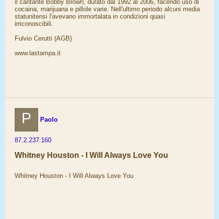
il cantante Bobby Brown, durato dal 1992 al 2006, facendo uso di
cocaina, marijuana e pillole varie. Nell'ultimo periodo alcuni media
statunitensi l'avevano immortalata in condizioni quasi
irriconoscibili.
Fulvio Cerutti (AGB)
www.lastampa.it
P
Paolo
87.2.237.160
Whitney Houston - I Will Always Love You
Whitney Houston - I Will Always Love You